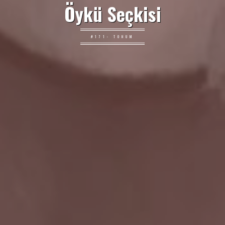
Öykü Seçkisi
#171: TOHUM