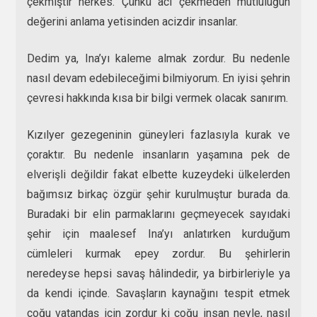
çekmiştir herkes. Çünkü acı çekmeden mutluluğun
değerini anlama yetisinden acizdir insanlar.
Dedim ya, Ina’yı kaleme almak zordur. Bu nedenle
nasıl devam edebileceğimi bilmiyorum. En iyisi şehrin
çevresi hakkında kısa bir bilgi vermek olacak sanırım.
Kızılyer gezegeninin güneyleri fazlasıyla kurak ve
çoraktır. Bu nedenle insanların yaşamına pek de
elverişli değildir fakat elbette kuzeydeki ülkelerden
bağımsız birkaç özgür şehir kurulmuştur burada da.
Buradaki bir elin parmaklarını geçmeyecek sayıdaki
şehir için maalesef Ina’yı anlatırken kurduğum
cümleleri kurmak epey zordur. Bu şehirlerin
neredeyse hepsi savaş hâlindedir, ya birbirleriyle ya
da kendi içinde. Savaşların kaynağını tespit etmek
çoğu vatandaş için zordur ki çoğu insan neyle, nasıl