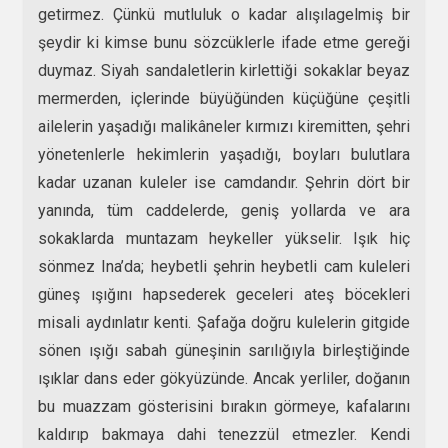
getirmez. Çünkü mutluluk o kadar alışılagelmiş bir
şeydir ki kimse bunu sözcüklerle ifade etme gereği
duymaz. Siyah sandaletlerin kirlettiği sokaklar beyaz
mermerden, içlerinde büyüğünden küçüğüne çeşitli
ailelerin yaşadığı malikâneler kırmızı kiremitten, şehri
yönetenlerle hekimlerin yaşadığı, boyları bulutlara
kadar uzanan kuleler ise camdandır. Şehrin dört bir
yanında, tüm caddelerde, geniş yollarda ve ara
sokaklarda muntazam heykeller yükselir. Işık hiç
sönmez Ina’da; heybetli şehrin heybetli cam kuleleri
güneş ışığını hapsederek geceleri ateş böcekleri
misali aydınlatır kenti. Şafağa doğru kulelerin gitgide
sönen ışığı sabah güneşinin sarılığıyla birleştiğinde
ışıklar dans eder gökyüzünde. Ancak yerliler, doğanın
bu muazzam gösterisini bırakın görmeye, kafalarını
kaldırıp bakmaya dahi tenezzül etmezler. Kendi