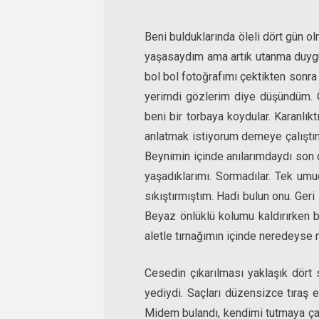
Beni bulduklarında öleli dört gün o
yaşasaydım ama artık utanma duygum 
bol bol fotoğrafımı çektikten sonra
yerimdi gözlerim diye düşündüm. Ö
beni bir torbaya koydular. Karanlık
anlatmak istiyorum demeye çalıştım 
Beynimin içinde anılarımdaydı son d
yaşadıklarımı. Sormadılar. Tek umu
sıkıştırmıştım. Hadi bulun onu. Ger
Beyaz önlüklü kolumu kaldırırken 
aletle tırnağımın içinde neredeyse m
Cesedin çıkarılması yaklaşık dört sa
yediydi. Saçları düzensizce tıraş e
Midem bulandı, kendimi tutmaya ça