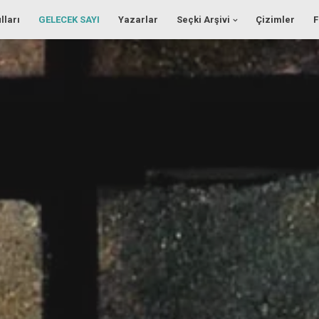
lları
GELECEK SAYI
Yazarlar
Seçki Arşivi
Çizimler
F