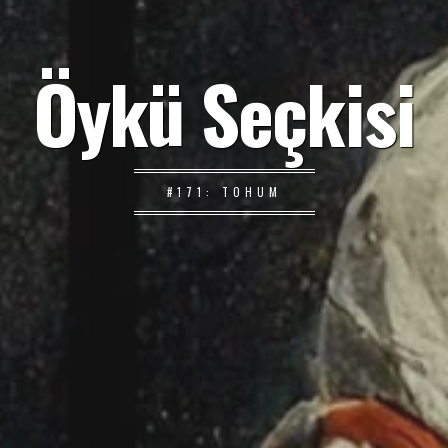
Öykü Seçkisi
#171: TOHUM