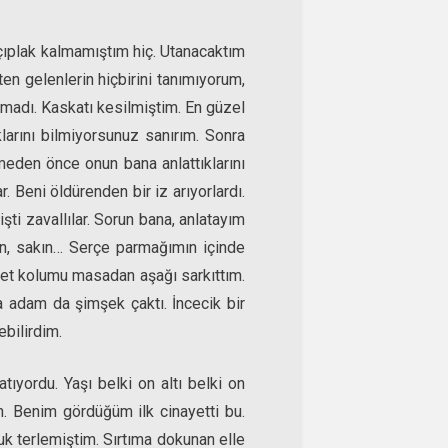
çıplak kalmamıştım hiç. Utanacaktım
en gelenlerin hiçbirini tanımıyorum,
nmadı. Kaskatı kesilmiştim. En güzel
arını bilmiyorsunuz sanırım. Sonra
lmeden önce onun bana anlattıklarını
 Beni öldürenden bir iz arıyorlardı.
ti zavallılar. Sorun bana, anlatayım
kın, sakın… Serçe parmağımın içinde
yret kolumu masadan aşağı sarkıttım.
 adam da şimşek çaktı. İncecik bir
ebilirdim.
atıyordu. Yaşı belki on altı belki on
ın. Benim gördüğüm ilk cinayetti bu.
 terlemiştim. Sırtıma dokunan elle