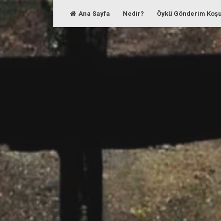
Skip
Ana Sayfa
Nedir?
Öykü Gönderim Koşu
to
content