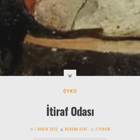
ÖYKÜ
İtiraf Odası
1 ARALIK 2022
NURDAN ATAY
2 YORUM