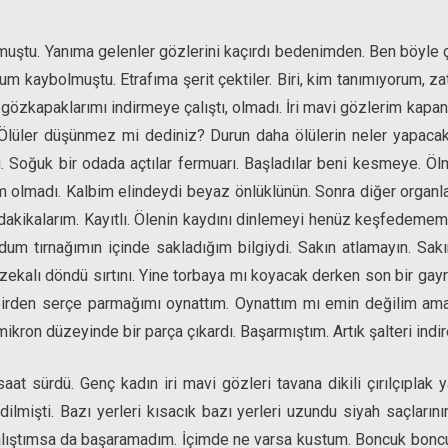
lmuştu. Yanıma gelenler gözlerini kaçırdı bedenimden. Ben böyle 
kaybolmuştu. Etrafıma şerit çektiler. Biri, kim tanımıyorum, zat
 gözkapaklarımı indirmeye çalıştı, olmadı. İri mavi gözlerim kapa
lüler düşünmez mi dediniz? Durun daha ölülerin neler yapacakl
tı. Soğuk bir odada açtılar fermuarı. Başladılar beni kesmeye. Ö
olmadı. Kalbim elindeydi beyaz önlüklünün. Sonra diğer organlar.
akikalarım. Kayıtlı. Ölenin kaydını dinlemeyi henüz keşfedememiş
dum tırnağımın içinde sakladığım bilgiydi. Sakın atlamayın. Sa
i zekalı döndü sırtını. Yine torbaya mı koyacak derken son bir ga
birden serçe parmağımı oynattım. Oynattım mı emin değilim ama
ikron düzeyinde bir parça çıkardı. Başarmıştım. Artık şalteri indir
at sürdü. Genç kadın iri mavi gözleri tavana dikili çırılçıplak y
dilmişti. Bazı yerleri kısacık bazı yerleri uzundu siyah saçların
lıştımsa da başaramadım. İçimde ne varsa kustum. Boncuk boncuk