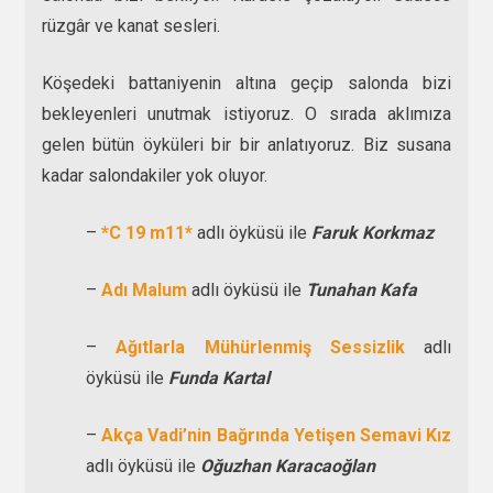
rüzgâr ve kanat sesleri.
Köşedeki battaniyenin altına geçip salonda bizi
bekleyenleri unutmak istiyoruz. O sırada aklımıza
gelen bütün öyküleri bir bir anlatıyoruz. Biz susana
kadar salondakiler yok oluyor.
–
*C 19 m11*
adlı öyküsü ile
Faruk Korkmaz
–
Adı Malum
adlı öyküsü ile
Tunahan Kafa
–
Ağıtlarla Mühürlenmiş Sessizlik
adlı
öyküsü ile
Funda Kartal
–
Akça Vadi’nin Bağrında Yetişen Semavi Kız
adlı öyküsü ile
Oğuzhan Karacaoğlan