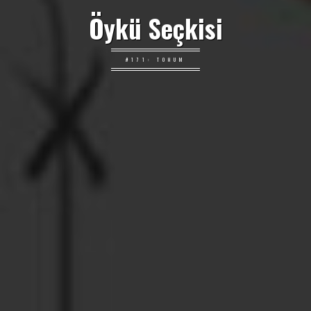
Öykü Seçkisi
#171: TOHUM