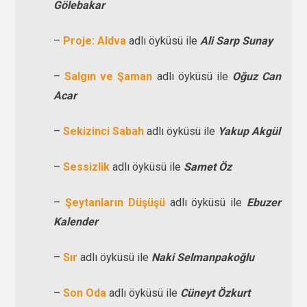
Gölebakar
–
Proje: Aldva
adlı öyküsü ile
Ali Sarp Sunay
–
Salgın ve Şaman
adlı öyküsü ile
Oğuz Can
Acar
–
Sekizinci Sabah
adlı öyküsü ile
Yakup Akgül
–
Sessizlik
adlı öyküsü ile
Samet Öz
–
Şeytanların Düşüşü
adlı öyküsü ile
Ebuzer
Kalender
–
Sır
adlı öyküsü ile
Naki Selmanpakoğlu
–
Son Oda
adlı öyküsü ile
Cüneyt Özkurt