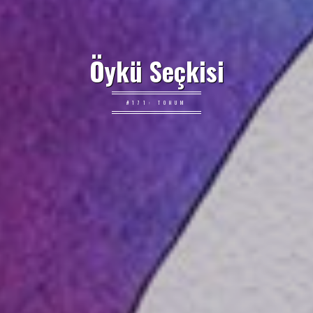
Öykü Seçkisi
#171: TOHUM