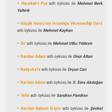
–
Harekât-I Put
adlı öyküsü ile
Mehmet Berk
Yaltırık
–
Küçük Hanry’nin İnsanlığa Veremediği Ders
adlı öyküsü ile
Mehmet Kayhan
–
Sır
adlı öyküsü ile
Mehmet Utku Yıldırım
–
Kandan Adam
adlı öyküsü ile
Onur Altan
–
Radyokafa
adlı öyküsü ile
Orçun Can
–
Kardan Adam
adlı öyküsü ile
S. Esra Akdoğan
–
Yeliz
adlı öyküsü ile
Sandrax Pandrax
–
Kardan Babam Eriyor
adlı öyküsü ile
Şevket