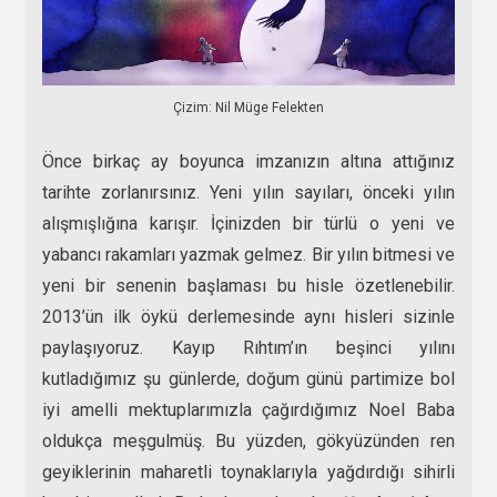
Çizim: Nil Müge Felekten
Önce birkaç ay boyunca imzanızın altına attığınız
tarihte zorlanırsınız. Yeni yılın sayıları, önceki yılın
alışmışlığına karışır. İçinizden bir türlü o yeni ve
yabancı rakamları yazmak gelmez. Bir yılın bitmesi ve
yeni bir senenin başlaması bu hisle özetlenebilir.
2013’ün ilk öykü derlemesinde aynı hisleri sizinle
paylaşıyoruz. Kayıp Rıhtım’ın beşinci yılını
kutladığımız şu günlerde, doğum günü partimize bol
iyi amelli mektuplarımızla çağırdığımız Noel Baba
oldukça meşgulmüş. Bu yüzden, gökyüzünden ren
geyiklerinin maharetli toynaklarıyla yağdırdığı sihirli