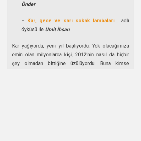
Önder
–
Kar, gece ve sarı sokak lambaları…
adlı
öyküsü ile
Ümit İhsan
Kar yağıyordu, yeni yıl başlıyordu. Yok olacağımıza
emin olan milyonlarca kişi, 2012’nin nasıl da hiçbir
şey olmadan bittiğine üzülüyordu. Buna kimse
dayanamazdı. Dayanamadık ve kalemlerimize tekrar
sarıldık! Evrenin gerçekleştirmediği hayallerimizi ve
sevmediğimiz bir tarihe imza atmanın korkusunu,
kendi düş gücümüzle var etme hevesine tekrar
giriştik. Kardan Adamlar’ı bu amaç uğruna yardıma
çağırdık. İşte böylece
BEŞİNCİ
yıl,
KIRK ÜÇÜNCÜ
ay
ve tam
ON DOKUZ
öykü.