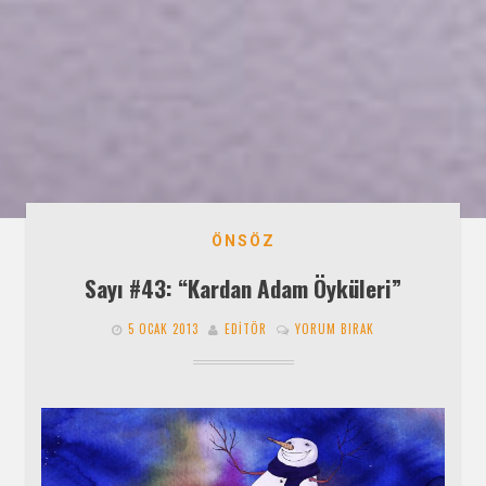
ÖNSÖZ
Sayı #43: “Kardan Adam Öyküleri”
5 OCAK 2013
EDITÖR
YORUM BIRAK