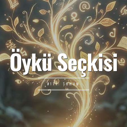
Öykü Seçkisi
#171: TOHUM