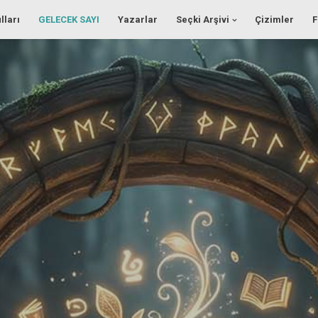
lları
GELECEK SAYI
Yazarlar
Seçki Arşivi
Çizimler
F