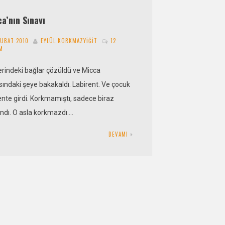
a’nın Sınavı
ŞUBAT 2010
EYLÜL KORKMAZYIĞIT
12
M
erindeki bağlar çözüldü ve Micca
sındaki şeye bakakaldı. Labirent. Ve çocuk
ente girdi. Korkmamıştı, sadece biraz
ındı. O asla korkmazdı….
DEVAMI
a Geçidi
ŞUBAT 2010
ELERKI TAŞKIN
5 YORUM
ya Geçidi: Heves Bu kara pardösülü adamla