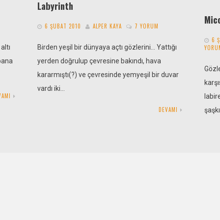
Labyrinth
Micc
6 ŞUBAT 2010
ALPER KAYA
7 YORUM
6 
altı
Birden yeşil bir dünyaya açtı gözlerini… Yattığı
YORU
 bana
yerden doğrulup çevresine bakındı, hava
Gözl
kararmıştı(?) ve çevresinde yemyeşil bir duvar
karşı
vardı iki…
VAMI
labir
DEVAMI
şaşk
Yansıma
Rüy
6 ŞUBAT 2010
ÖZGÜRCAN UZUNYAŞA
6
ITA
YORUM
6 
“Şimdi rüyalar diyarındasın. Uyanmak
ı
istemiyorsun. Ama uyanacaksın, her rüya
I Rü