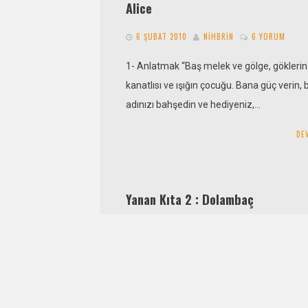
Alice
6 ŞUBAT 2010
NIHBRIN
6 YORUM
1- Anlatmak “Baş melek ve gölge, göklerin 
kanatlısı ve ışığın çocuğu. Bana güç verin,
adınızı bahşedin ve hediyeniz,…
DE
Yanan Kıta 2 : Dolambaç
6 ŞUBAT 2010
HAKAN TUNÇ
5 YORUM
Not: Bu öyküyü okumadan önce, YANAN K
adlı öyküyü okumanız olay örgüsünü
kavrayabilmeniz açısından kesinlikle yararl