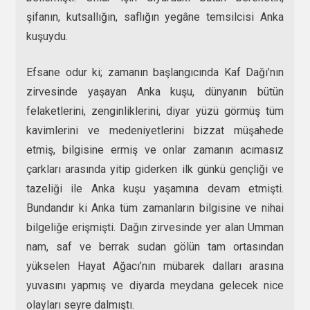
şifanın, kutsallığın, saflığın yegâne temsilcisi Anka
kuşuydu.
Efsane odur ki; zamanın başlangıcında Kaf Dağı’nın
zirvesinde yaşayan Anka kuşu, dünyanın bütün
felaketlerini, zenginliklerini, diyar yüzü görmüş tüm
kavimlerini ve medeniyetlerini bizzat müşahede
etmiş, bilgisine ermiş ve onlar zamanın acımasız
çarkları arasında yitip giderken ilk günkü gençliği ve
tazeliği ile Anka kuşu yaşamına devam etmişti.
Bundandır ki Anka tüm zamanların bilgisine ve nihai
bilgeliğe erişmişti. Dağın zirvesinde yer alan Umman
nam, saf ve berrak sudan gölün tam ortasından
yükselen Hayat Ağacı’nın mübarek dalları arasına
yuvasını yapmış ve diyarda meydana gelecek nice
olayları seyre dalmıştı.