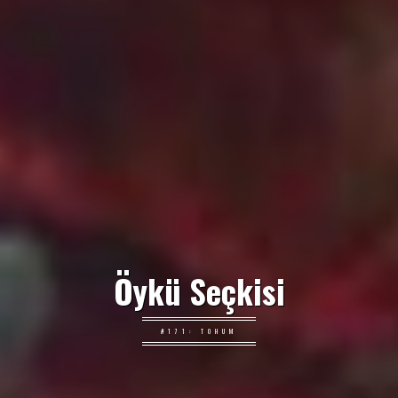
Öykü Seçkisi
#171: TOHUM