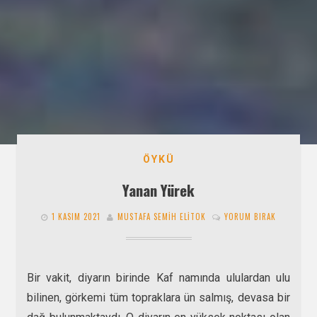
ÖYKÜ
Yanan Yürek
1 KASIM 2021
MUSTAFA SEMIH ELITOK
YORUM BIRAK
Bir vakit, diyarın birinde Kaf namında ululardan ulu
bilinen, görkemi tüm topraklara ün salmış, devasa bir