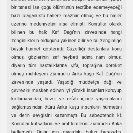
bir tanesi ise çoğu ölümlünün tecrübe edemeyeceği
bazı olağanüstü hallere mazhar olmuş ve bu hâller
üzerine medeniyetini inşa etmişti. Konrullar olarak
bilinen bu halk Kaf Dağı’nın zirvesinde hangi
zenginliklerin olduğunu yakinen bilir ve bu zenginliğe
büyük hürmet gösterirdi. Güzelliği destanlara konu
olmuş, gözlerinin saf heybeti adına nam olmuş,
diyarın tüm hastalıklarına şifa, toprağına bereket
olmuş muhteşem Zümrüd-ü Anka kuşu Kaf Dağı’nın
zirvesinde yaşardı. Yaşadığı müddetçe dağı ve
çevresini mesken edinen iyi yürekli insanları koruyup
kollamasından, huzur ve refah içinde yaşamalarını
sağlamasından ötürü Anka kuşu insanların hürmetini
ve derin sevgisini kazanmıştı. Bu sebeptendir ki;
Konrullar kutsallarını ve amblemlerini Zümrüd-ü Anka
bellemişti. Onlar için diyardaki bütün bereketin,