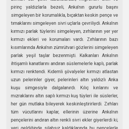
pirinç yaldızlarla bezeli, Anka’nın gururlu başını
simgeleyen bir korumalıkla, bıçaktan keskin pençe ve
tırnaklarını simgeleyen sivri uçlarla çevriliydi. Anka’nın
kırmızı parlak tüylerini simgeleyen, zırhlarının yer yer
kırmızı ekleri ve korumaları vardı. Zırhlarının bazı
kısımlarında Anka’nın zümrütvari gözlerini simgeleyen
parlak yeşil taşlar bezenmişti. Kalkanları Anka’nın
ihtişamlı kanatlarını andıran süslemelerle kaplı, parlak
kırmızı renktendi. Kıdemli şövalyeler kırmızı atlastan
uzun pelerinler giyer, pelerinleri altın yaldızlı Anka
kuşu simgesiyle dalgalanırdı. Kılıç kınlarını ve
mızraklarını altın saplı kırmızı kuş tüyleri ile süslerler,
her gün mutlaka bileyerek keskinleştirirlerdi. Zırhları
tüm vücutlarını kaplar, ellerinin üzerine Anka’nın
pençelerini andıran altın renkli sivri ekler giyerlerdi ki;
yeri geldiğinde silahsız kaldıklarında bu pençelerle