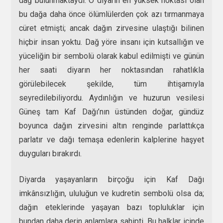
dağ bulunmaktaydı. O diyarın en yüksek noktası olan
bu dağa daha önce ölümlülerden çok azı tırmanmaya
cüret etmişti; ancak dağın zirvesine ulaştığı bilinen
hiçbir insan yoktu. Dağ yöre insanı için kutsallığın ve
yüceliğin bir sembolü olarak kabul edilmişti ve günün
her saati diyarın her noktasından rahatlıkla
görülebilecek şekilde, tüm ihtişamıyla
seyredilebiliyordu. Aydınlığın ve huzurun vesilesi
Güneş tam Kaf Dağı’nın üstünden doğar, gündüz
boyunca dağın zirvesini altın renginde parlattıkça
parlatır ve dağı temaşa edenlerin kalplerine haşyet
duyguları bırakırdı.
Diyarda yaşayanların birçoğu için Kaf Dağı
imkânsızlığın, ululuğun ve kudretin sembolü olsa da;
dağın eteklerinde yaşayan bazı topluluklar için
bundan daha derin anlamlara sahipti. Bu halklar içinde