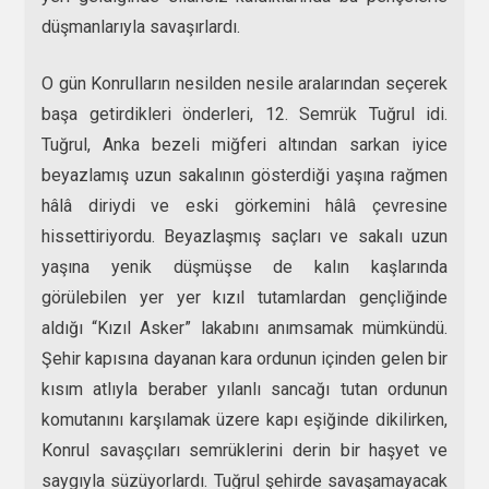
düşmanlarıyla savaşırlardı.
O gün Konrulların nesilden nesile aralarından seçerek
başa getirdikleri önderleri, 12. Semrük Tuğrul idi.
Tuğrul, Anka bezeli miğferi altından sarkan iyice
beyazlamış uzun sakalının gösterdiği yaşına rağmen
hâlâ diriydi ve eski görkemini hâlâ çevresine
hissettiriyordu. Beyazlaşmış saçları ve sakalı uzun
yaşına yenik düşmüşse de kalın kaşlarında
görülebilen yer yer kızıl tutamlardan gençliğinde
aldığı “Kızıl Asker” lakabını anımsamak mümkündü.
Şehir kapısına dayanan kara ordunun içinden gelen bir
kısım atlıyla beraber yılanlı sancağı tutan ordunun
komutanını karşılamak üzere kapı eşiğinde dikilirken,
Konrul savaşçıları semrüklerini derin bir haşyet ve
saygıyla süzüyorlardı. Tuğrul şehirde savaşamayacak