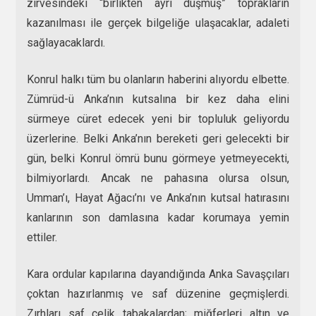
zirvesindeki “birlikten ayrı düşmüş” toprakların
kazanılması ile gerçek bilgeliğe ulaşacaklar, adaleti
sağlayacaklardı.
Konrul halkı tüm bu olanların haberini alıyordu elbette.
Zümrüd-ü Anka’nın kutsalına bir kez daha elini
sürmeye cüret edecek yeni bir topluluk geliyordu
üzerlerine. Belki Anka’nın bereketi geri gelecekti bir
gün, belki Konrul ömrü bunu görmeye yetmeyecekti,
bilmiyorlardı. Ancak ne pahasına olursa olsun,
Umman’ı, Hayat Ağacı’nı ve Anka’nın kutsal hatırasını
kanlarının son damlasına kadar korumaya yemin
ettiler.
Kara ordular kapılarına dayandığında Anka Savaşçıları
çoktan hazırlanmış ve saf düzenine geçmişlerdi.
Zırhları saf çelik tabakalardan; miğferleri altın ve