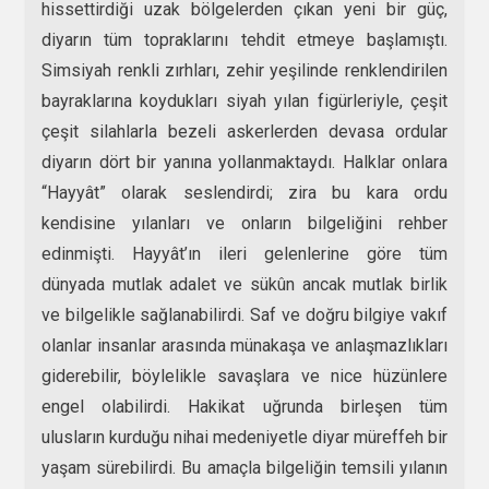
hissettirdiği uzak bölgelerden çıkan yeni bir güç,
diyarın tüm topraklarını tehdit etmeye başlamıştı.
Simsiyah renkli zırhları, zehir yeşilinde renklendirilen
bayraklarına koydukları siyah yılan figürleriyle, çeşit
çeşit silahlarla bezeli askerlerden devasa ordular
diyarın dört bir yanına yollanmaktaydı. Halklar onlara
“Hayyât” olarak seslendirdi; zira bu kara ordu
kendisine yılanları ve onların bilgeliğini rehber
edinmişti. Hayyât’ın ileri gelenlerine göre tüm
dünyada mutlak adalet ve sükûn ancak mutlak birlik
ve bilgelikle sağlanabilirdi. Saf ve doğru bilgiye vakıf
olanlar insanlar arasında münakaşa ve anlaşmazlıkları
giderebilir, böylelikle savaşlara ve nice hüzünlere
engel olabilirdi. Hakikat uğrunda birleşen tüm
ulusların kurduğu nihai medeniyetle diyar müreffeh bir
yaşam sürebilirdi. Bu amaçla bilgeliğin temsili yılanın