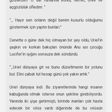
gösterdim. O saf ruhlarına korku, nefret, öfke ve
açgözlülük üfledim. “
“_ Hayır sen onların değil benim kusurlu olduğumu
göstermek için yaptın bunları.”
Cenette o güne dek hiç olmayan bir şey oldu, Uriel’in
şaşkın ve korkan bakışları önünde Anu asi çocuğu
Lucifer’in ışığını sonsuza dek söndürdü.
“_Uriel dünyaya git ve bunu düzeltmenin bir yolunu
bul. Elini çabuk tut hesap günü çok yakın artık.”
Uriel dünyaya indi. Bu ziyaretlerinde hangi insanın
kabuğunda olmak isterse onun şekline girebiliyordu.
Yanında iki şişe getirmişti, birinde inanları çok hasta
edecek bir virüs vardı diğerinde de bu virüsün