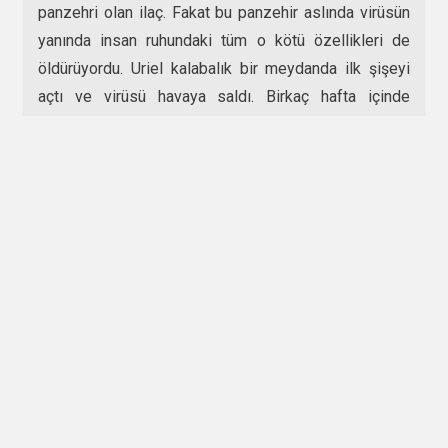
panzehri olan ilaç. Fakat bu panzehir aslında virüsün
yanında insan ruhundaki tüm o kötü özellikleri de
öldürüyordu. Uriel kalabalık bir meydanda ilk şişeyi
açtı ve virüsü havaya saldı. Birkaç hafta içinde
dünyanın yarısı ağır şekilde hastalanmıştı bile. Uriel
ikinci şişedeki panzeiri ünlü bir bilim adamı kılığında
farklı ilaç firmalarına verdi. Milyonlarca insan aylar
içinde aşılandı ve iyileşti, bu süreçte çok sayıda ilaç
karşıtı da çıktı ama Uriel bazen bir politikacı bazen bir
diktatör oldu ve herkesin zorla aşılanmasını sağladı.
Bir süre sonra dünya üzerinde savaşlar ve
anlaşmazlıklar sona erdi, suç yok denilecek kadar
azaldı. İnsanların aç gözlülüğü ve hırsı azaldıkça doğa
da kendini yenilemeye başladı, insan ruhu iyileştikçe
dünya da iyileşiyordu. Anu çok memnundu durumdan,
hesap gününde gene kusursuz ve güçlü duracaktı