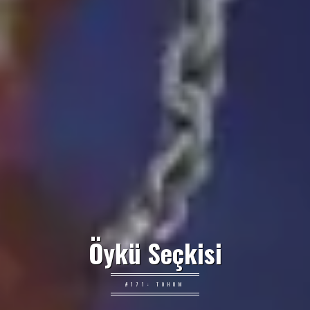
Öykü Seçkisi
#171: TOHUM