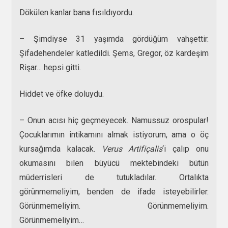
Dökülen kanlar bana fısıldıyordu.
– Şimdiyse 31 yaşımda gördüğüm vahşettir.
Şifadehendeler katledildi. Şems, Gregor, öz kardeşim
Rişar… hepsi gitti.
Hiddet ve öfke doluydu.
– Onun acısı hiç geçmeyecek. Namussuz orospular!
Çocuklarımın intikamını almak istiyorum, ama o öç
kursağımda kalacak.
Verus Artifiçalis
‘i çalıp onu
okumasını bilen büyücü mektebindeki bütün
müderrisleri de tutukladılar. Ortalıkta
görünmemeliyim, benden de ifade isteyebilirler.
Görünmemeliyim. Görünmemeliyim.
Görünmemeliyim…