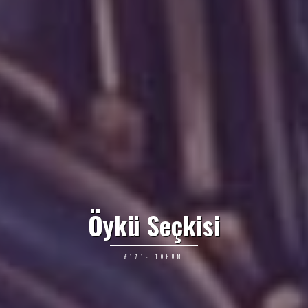
Öykü Seçkisi
#171: TOHUM