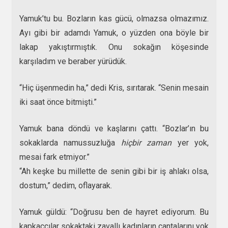
Yamuk’tu bu. Bozların kas gücü, olmazsa olmazımız.
Ayı gibi bir adamdı Yamuk, o yüzden ona böyle bir
lakap yakıştırmıştık. Onu sokağın köşesinde
karşıladım ve beraber yürüdük.
“Hiç üşenmedin ha,” dedi Kris, sırıtarak. “Senin mesain
iki saat önce bitmişti.”
Yamuk bana döndü ve kaşlarını çattı. “Bozlar’ın bu
sokaklarda namussuzluğa
hiçbir zaman
yer yok,
mesai fark etmiyor.”
“Ah keşke bu millette de senin gibi bir iş ahlakı olsa,
dostum,” dedim, oflayarak.
Yamuk güldü: “Doğrusu ben de hayret ediyorum. Bu
kapkaççılar sokaktaki zavallı kadınların çantalarını yok