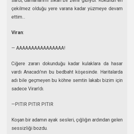
sardı, damarlarımı sıkan bir zehir gibiydi. Kokunun en
çekilmez olduğu yere varana kadar yüzmeye devam
ettim…
Viran
:
— AAAAAAAAAAAAAAAA!
Ciğere zararı dokunduğu kadar kulaklara da hasar
vardı Anacadı’nın bu bedbaht köşesinde. Haritalarda
adı bile geçmeyen bu köhne semtin lakabı bizim için
sadece Viran’dı.
—PITIR PITIR PITIR
Koşan bir adamın ayak sesleri, çığlığın ardından gelen
sessizliği bozdu.