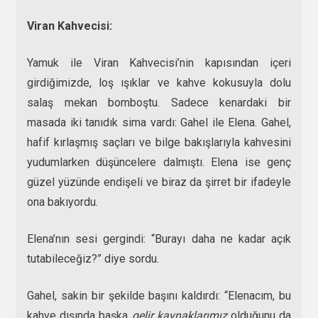
Viran Kahvecisi:
Yamuk ile Viran Kahvecisi’nin kapısından içeri
girdiğimizde, loş ışıklar ve kahve kokusuyla dolu
salaş mekan bomboştu. Sadece kenardaki bir
masada iki tanıdık sima vardı: Gahel ile Elena. Gahel,
hafif kırlaşmış saçları ve bilge bakışlarıyla kahvesini
yudumlarken düşüncelere dalmıştı. Elena ise genç
güzel yüzünde endişeli ve biraz da şirret bir ifadeyle
ona bakıyordu.
Elena’nın sesi gergindi: “Burayı daha ne kadar açık
tutabileceğiz?” diye sordu.
Gahel, sakin bir şekilde başını kaldırdı: “Elenacım, bu
kahve dışında başka
gelir kaynaklarımız
olduğunu da