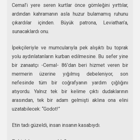
Cemal’i yere seren kurtlar önce gömleğini yırttılar,
ardından kahramanın asla huzur bulamamış ruhunu
çıkardılar içinden. Büyük patrona, Leviathan’a,
sunacaklardı onu.
İpekçileriyle ve mumcularıyla pek alışıktı bu toprak
yolu aydınlatanların kurban edilmesine. Bu sefer yine
bir zanaatçı -Cemal- 86’dan beri hizmet veren bir
mermerin üzerine yığılmış debeleniyor, son
nefesinde tüm bir coğrafyanın yardım çığlığını
atıyordu. Yalnız tek bir kelime çıktı dudaklarının
arasından, tek bir adam gelmişti aklına ona elini
uzatabilecek: “Godot!”
Etin tadı güzeldi, insan insanın kasabıydı.