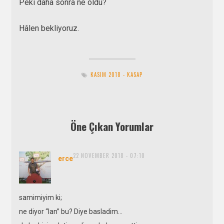
Peki daha sonra ne oldu?
Hâlen bekliyoruz.
KASIM 2018 - KASAP
Öne Çıkan Yorumlar
22 NOVEMBER 2018 - 07:10
says:
erce
samimiyim ki;
ne diyor “lan” bu? Diye basladim…