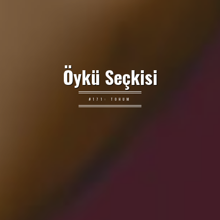
Öykü Seçkisi
#171: TOHUM