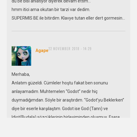
du be bisi anlatiyor diyerek devam ettim…
hmm itici ama okutan bir tarzi var dedim.
SUPERMIS BE ile bitirdim. Klavye tutan eller dert gormesin…
22 NOVEMBER 2018 - 14:29
says:
Agape
Merhaba,
Anlatım güzeldi. Cümleler hoştu fakat ben sonunu
anlayamadım. Muhtemelen “Godot” nedir hiç
duymadığımdan. Söyle bir araştırdım. “Godot’yu Beklerken”
diye bir eserle karşılaştım. Godot ise God (Tanrı) ve
Idiot(Budala) sözcüklerinin birleşiminden oluşmuş. Esere
hakim olmadığımdan da anlatmak istediğini net olarak
anlamadığımı düşünüyorum. Tabi eğer siz de bundan