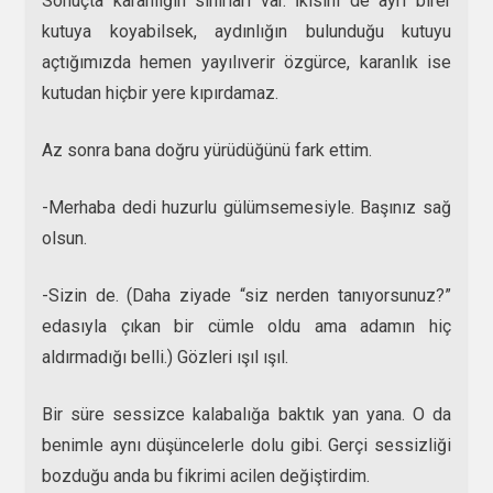
Sonuçta karanlığın sınırları var. İkisini de ayrı birer
kutuya koyabilsek, aydınlığın bulunduğu kutuyu
açtığımızda hemen yayılıverir özgürce, karanlık ise
kutudan hiçbir yere kıpırdamaz.
Az sonra bana doğru yürüdüğünü fark ettim.
-Merhaba dedi huzurlu gülümsemesiyle. Başınız sağ
olsun.
-Sizin de. (Daha ziyade “siz nerden tanıyorsunuz?”
edasıyla çıkan bir cümle oldu ama adamın hiç
aldırmadığı belli.) Gözleri ışıl ışıl.
Bir süre sessizce kalabalığa baktık yan yana. O da
benimle aynı düşüncelerle dolu gibi. Gerçi sessizliği
bozduğu anda bu fikrimi acilen değiştirdim.