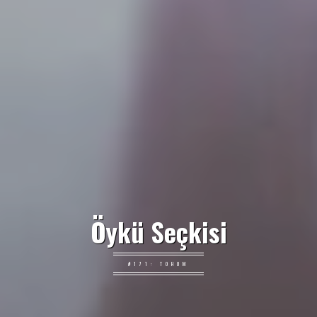
Öykü Seçkisi
#171: TOHUM