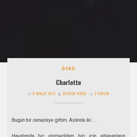
ÖYKÜ
Charlotte
8 ARALIK 2012
ÇEVREM YERSU
2 YORUM
Bugün bir cenazeye gittim. Aslında iki. . .
Hayatımda hiç görmediğim biri için ağlayanların