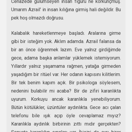
Cenazede gülümseyen insan figürü ne korkunçmuş.
Umarım Azrail’ in insan kılığına girmiş hali değildir. Bu
pek hoş olmazdı doğrusu.
Kalabalık hareketlenmeye başladı. Aralarına girme
gibi bir isteğim yok. Aklım adamda. Azrail falansa da
bir an önce öğrenmek lazım. Eve yalnız girdiğimde
gece, adama başka anlamlar yüklemek istemiyorum.
Yıllardır yalnız yaşamama rağmen, yatağa girmeden
yaşadığım bir ritüel var. Her odanın kapısını kilitlerim.
Bir tek benim kapım açık. Bir psikologa söylesem,
nedenini bulabilir mi acaba? Bir de zifiri karanlıkta
uyurum. Korkuyu ancak karanlıkla yenebiliyorum.
Bütün kötülükler, üzüntüler aydınlıkta. Gece acı çalan
telefonu bile ışık açıp öyle cevaplamaz mıyız?
Karanlıkla aydınlık birbirinin zıttı mıdır gerçekten?