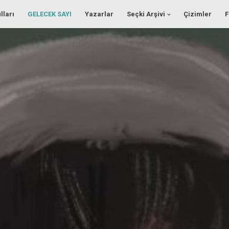
lları
GELECEK SAYI
Yazarlar
Seçki Arşivi
Çizimler
F