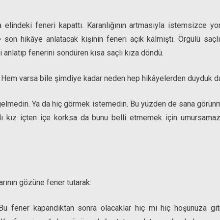
a elindeki feneri kapattı. Karanlığının artmasıyla istemsizce yo
 son hikâye anlatacak kişinin feneri açık kalmıştı. Örgülü saç
 anlatıp fenerini söndüren kısa saçlı kıza döndü.
. Hem varsa bile şimdiye kadar neden hep hikâyelerden duyduk d
elmedin. Ya da hiç görmek istemedin. Bu yüzden de sana görünmedi
lı kız içten içe korksa da bunu belli etmemek için umursamaz t
larının gözüne fener tutarak:
i. Bu fener kapandıktan sonra olacaklar hiç mi hiç hoşunuza g