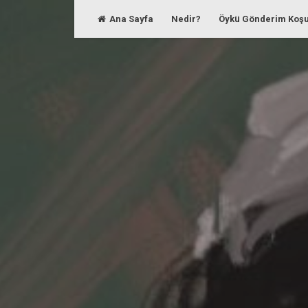
Skip
Ana Sayfa
Nedir?
Öykü Gönderim Koşu
to
content