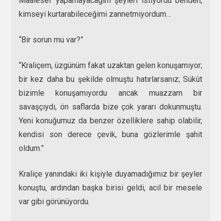
Maalesef yapamayacağım şeyleri istiyordu benden,
kimseyi kurtarabileceğimi zannetmiyordum…
“Bir sorun mu var?”
“Kraliçem, üzgünüm fakat uzaktan gelen konuşamıyor;
bir kez daha bu şekilde olmuştu hatırlarsanız; Sükût
bizimle konuşamıyordu ancak muazzam bir
savaşçıydı, ön saflarda bize çok yararı dokunmuştu.
Yeni konuğumuz da benzer özelliklere sahip olabilir,
kendisi son derece çevik, buna gözlerimle şahit
oldum.”
Kraliçe yanındaki iki kişiyle duyamadığımız bir şeyler
konuştu, ardından başka birisi geldi, acil bir mesele
var gibi görünüyordu.