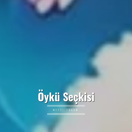
Öykü Seçkisi
#171: TOHUM