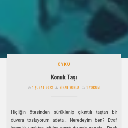
ÖYKÜ
Konuk Taşı
1 ŞUBAT 2023
SINAN SONLU
1 YORUM
Hiçliğin ötesinden sürüklenip çıkıntılı taştan bir
duvara tosluyorum adeta… Neredeyim ben? Etraf