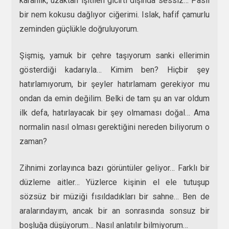
karanlık, uzaktan işitilen gıcırtı dışında sessiz… Paslı
bir nem kokusu dağlıyor ciğerimi. Islak, hafif çamurlu
zeminden güçlükle doğruluyorum.
Şişmiş, yamuk bir çehre taşıyorum sanki ellerimin
gösterdiği kadarıyla… Kimim ben? Hiçbir şey
hatırlamıyorum, bir şeyler hatırlamam gerekiyor mu
ondan da emin değilim. Belki de tam şu an var oldum
ilk defa, hatırlayacak bir şey olmaması doğal… Ama
normalin nasıl olması gerektiğini nereden biliyorum o
zaman?
Zihnimi zorlayınca bazı görüntüler geliyor… Farklı bir
düzleme aitler… Yüzlerce kişinin el ele tutuşup
sözsüz bir müziği fısıldadıkları bir sahne… Ben de
aralarındayım, ancak bir an sonrasında sonsuz bir
boşluğa düşüyorum… Nasıl anlatılır bilmiyorum…