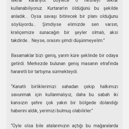
tekrar kararıyor. Böylece o nesneyi tekrar
kullanabiliyoruz. Kurtaran’ın öldüğünü bu şekilde
anladık… Oysa savaşı bitirecek bir planı olduğunu
söylüyordu… Şimdiyse elimizde sen varsın,
kraliçemize sunacağın bir şeyler olmalı, aksi
takdirde… Neyse, orasını şimdi düşünmeyelim.”
Basamaklar bizi geniş, yarım küre şeklinde bir odaya
getirdi. Merkezde bulunan geniş masanın etrafında
hararetli bir tartışma sürmekteydi.
“Kanatlı birliklerimizi sahadan çekip halkımızı
savunmak için kullanmalıyız, daha bu sabah iki
kansızın şehre çok yakın bir bölgede dolandığı
haberini aldık, yerimizi bulmuş olabilirler.”
“Öyle olsa bile atalarımızın açtığı bu mağaralarda