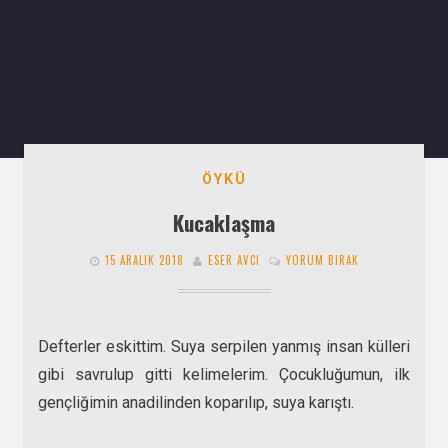
ÖYKÜ
Kucaklaşma
15 ARALIK 2018
ESER AVCI
YORUM BIRAK
Defterler eskittim. Suya serpilen yanmış insan külleri
gibi savrulup gitti kelimelerim. Çocukluğumun, ilk
gençliğimin anadilinden koparılıp, suya karıştı.