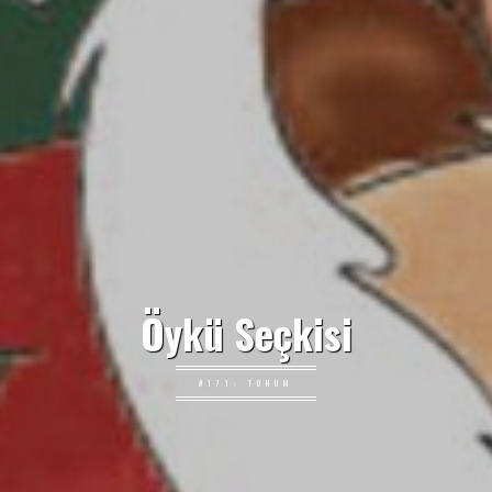
Öykü Seçkisi
#171: TOHUM