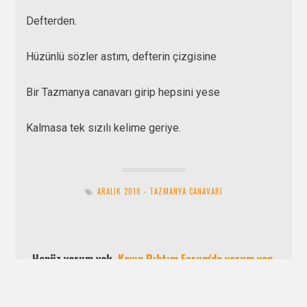
Defterden.
Hüzünlü sözler astım, defterin çizgisine
Bir Tazmanya canavarı girip hepsini yese
Kalmasa tek sızılı kelime geriye.
ARALIK 2018 - TAZMANYA CANAVARI
Henüz yorum yok.
Kayıp Rıhtım Forum'da yorum yap.