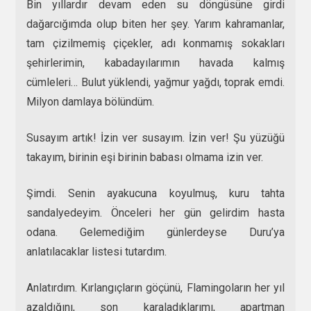
Bin yıllardır devam eden su döngüsüne girdi
dağarcığımda olup biten her şey. Yarım kahramanlar,
tam çizilmemiş çiçekler, adı konmamış sokakları
şehirlerimin, kabadayılarımın havada kalmış
cümleleri… Bulut yüklendi, yağmur yağdı, toprak emdi.
Milyon damlaya bölündüm.
Susayım artık! İzin ver susayım. İzin ver! Şu yüzüğü
takayım, birinin eşi birinin babası olmama izin ver.
Şimdi. Senin ayakucuna koyulmuş, kuru tahta
sandalyedeyim. Önceleri her gün gelirdim hasta
odana. Gelemediğim günlerdeyse Duru’ya
anlatılacaklar listesi tutardım.
Anlatırdım. Kırlangıçların göçünü, Flamingoların her yıl
azaldığını, son karaladıklarımı, apartman