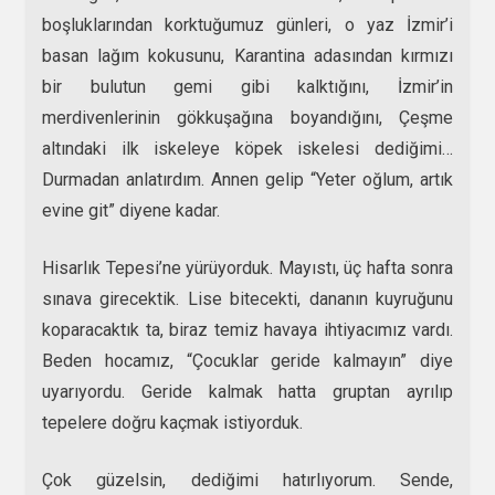
boşluklarından korktuğumuz günleri, o yaz İzmir’i
basan lağım kokusunu, Karantina adasından kırmızı
bir bulutun gemi gibi kalktığını, İzmir’in
merdivenlerinin gökkuşağına boyandığını, Çeşme
altındaki ilk iskeleye köpek iskelesi dediğimi…
Durmadan anlatırdım. Annen gelip “Yeter oğlum, artık
evine git” diyene kadar.
Hisarlık Tepesi’ne yürüyorduk. Mayıstı, üç hafta sonra
sınava girecektik. Lise bitecekti, dananın kuyruğunu
koparacaktık ta, biraz temiz havaya ihtiyacımız vardı.
Beden hocamız, “Çocuklar geride kalmayın” diye
uyarıyordu. Geride kalmak hatta gruptan ayrılıp
tepelere doğru kaçmak istiyorduk.
Çok güzelsin, dediğimi hatırlıyorum. Sende,