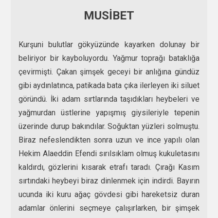
MUSİBET
Kurşuni bulutlar gökyüzünde kayarken dolunay bir
beliriyor bir kayboluyordu. Yağmur toprağı bataklığa
çevirmişti. Çakan şimşek geceyi bir anlığına gündüz
gibi aydınlatınca, patikada bata çıka ilerleyen iki siluet
göründü. İki adam sırtlarında taşıdıkları heybeleri ve
yağmurdan üstlerine yapışmış giysileriyle tepenin
üzerinde durup bakındılar. Soğuktan yüzleri solmuştu.
Biraz nefeslendikten sonra uzun ve ince yapılı olan
Hekim Alaeddin Efendi sırılsıklam olmuş kukuletasını
kaldırdı, gözlerini kısarak etrafı taradı. Çırağı Kasım
sırtındaki heybeyi biraz dinlenmek için indirdi. Bayırın
ucunda iki kuru ağaç gövdesi gibi hareketsiz duran
adamlar önlerini seçmeye çalışırlarken, bir şimşek