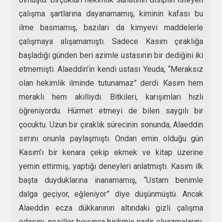
çalışma şartlarına dayanamamış, kiminin kafası bu
ilme basmamış, bazıları da kimyevi maddelerle
çalışmaya alışamamıştı. Sadece Kasım çıraklığa
başladığı günden beri azimle ustasının bir dediğini iki
etmemişti. Alaeddin’in kendi ustası Yeuda, “Meraksız
olan hekimlik ilminde tutunamaz” derdi. Kasım hem
meraklı hem akıllıydı. Bitkileri, karışımları hızlı
öğreniyordu. Hürmet etmeyi de bilen saygılı bir
çocuktu. Uzun bir çıraklık sürecinin sonunda, Alaeddin
sırrını onunla paylaşmıştı. Ondan emin olduğu gün
Kasım’ı bir kenara çekip ekmek ve kitap üzerine
yemin ettirmiş, yaptığı deneyleri anlatmıştı. Kasım ilk
başta duyduklarına inanamamış, “Ustam benimle
dalga geçiyor, eğleniyor” diye düşünmüştü. Ancak
Alaeddin ecza dükkanının altındaki gizli çalışma
odasını, nesiller boyunca birikmiş nadir elyazmalarını,