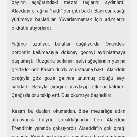
bayırın aşağısındaki mezar taşlarını aydınlattı.
Alaeddin çırağına “hadi” der gibi baktı. Bayırdan aşağı
yürümeye başladılar. Yuvarlanmamak için adımlarını
dikkatle atıyorlardı.
Yağmur azalıyor, bulutlar dağılıyordu. Önündeki
perdenin kalkmasıyla dolunay geceyi aydınlatmaya
başlamıştı. Rüzgârla sallanan selvi ağaçlarının yanına
geldiklerinde Kasım durdu ve ustasına baktı. Alaeddin
çırağıyla göz göze gelince unutmuş olduğu şeyi
hatırladı. Başıyla çırağını onaylayıp ellerini kaldırdı.
Çırağı da onu takip etti. Dua okumaya başladılar.
Kasım bu duaları okumadan, ölse mezarlığa adım
atmayacak biriydi. Çocukluğundan beri Alaeddin
Efendi’nin yanında çalışıyordu. Alaeddin’in çok çırağı
olmuştu. Birçokları hekimlik sanatının disiplin isteyen