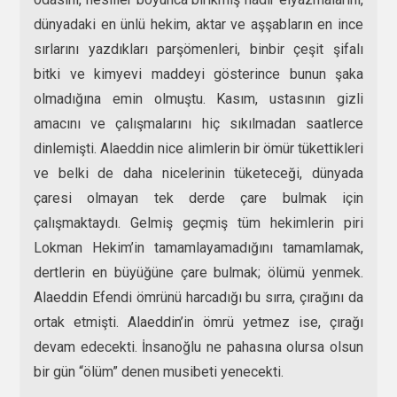
dünyadaki en ünlü hekim, aktar ve aşşabların en ince
sırlarını yazdıkları parşömenleri, binbir çeşit şifalı
bitki ve kimyevi maddeyi gösterince bunun şaka
olmadığına emin olmuştu. Kasım, ustasının gizli
amacını ve çalışmalarını hiç sıkılmadan saatlerce
dinlemişti. Alaeddin nice alimlerin bir ömür tükettikleri
ve belki de daha nicelerinin tüketeceği, dünyada
çaresi olmayan tek derde çare bulmak için
çalışmaktaydı. Gelmiş geçmiş tüm hekimlerin piri
Lokman Hekim’in tamamlayamadığını tamamlamak,
dertlerin en büyüğüne çare bulmak; ölümü yenmek.
Alaeddin Efendi ömrünü harcadığı bu sırra, çırağını da
ortak etmişti. Alaeddin’in ömrü yetmez ise, çırağı
devam edecekti. İnsanoğlu ne pahasına olursa olsun
bir gün “ölüm” denen musibeti yenecekti.