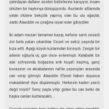
çatırdayan dalların sesleri birbirlerine karışıyor, insanı
ürküten bir haykırışa dönüşüyordu. Asırlardır altlarında
yatan ölülere bekçilik yapmış olan bu ulu ağaçlar,
sanki Alaeddin ve çırağına isyan eder gibiydiler.
İki adam mezarı tamamen kazıp, kefene sarılı cesedi
zor bela yukarı çıkardılar. Ceset on sekiz yaşında bir
kıza aitti. Aşağı köyün kızlarından birisiydi. Zengin bir
ailenin oğluyla üç gün önce evlenmişti. Kalabalık bir
aile sofrasında boğazına erik hoşafı kaçmış, genç
kocasının ve akrabalarının nafile çırpınışları arasında
can verip gitmişti. Alaeddin Efendi haberi duyunca
mukadderat diye düşünmüştü. Herkesin kaderi yazılı
değil miydi? Genç yaşta yitip giden bu can belki de
başka canları kurtaracaktı…
Cesedi nispeten kuru kalmış bir ağaç altına taşıdılar.