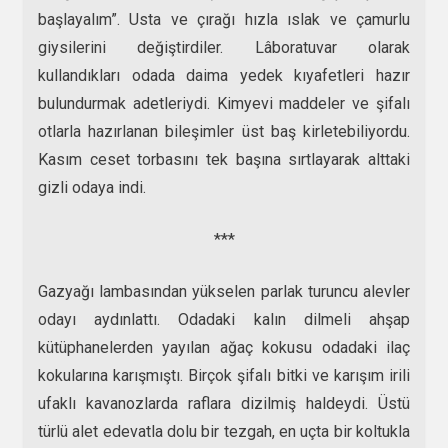
başlayalım”. Usta ve çırağı hızla ıslak ve çamurlu
giysilerini değiştirdiler. Lâboratuvar olarak
kullandıkları odada daima yedek kıyafetleri hazır
bulundurmak adetleriydi. Kimyevi maddeler ve şifalı
otlarla hazırlanan bileşimler üst baş kirletebiliyordu.
Kasım ceset torbasını tek başına sırtlayarak alttaki
gizli odaya indi.
***
Gazyağı lambasından yükselen parlak turuncu alevler
odayı aydınlattı. Odadaki kalın dilmeli ahşap
kütüphanelerden yayılan ağaç kokusu odadaki ilaç
kokularına karışmıştı. Birçok şifalı bitki ve karışım irili
ufaklı kavanozlarda raflara dizilmiş haldeydi. Üstü
türlü alet edevatla dolu bir tezgah, en uçta bir koltukla