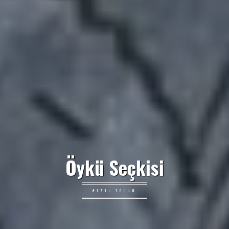
Öykü Seçkisi
#171: TOHUM