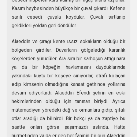
Kasım heybesinden büyükçe bir çuval çıkardı. Kefene
sarılı cesedi çuvala koydular. Çuvalı sırtlanıp
geldikleri yoldan geri döndüler.
Alaeddin ve çırağı kente ıssız sokakların olduğu bir
bölgeden girdiler. Duvarların gölgelediği karanlık
köşelerden yürüdüler. Ara sıra bir sarhoşun attığı nara
ya da bir köpeğin havlamasını duyduklarında
yakındaki kuytu bir köşeye siniyorlar, etrafı kolaçan
edip kimsenin olmadığına kanaat getirince yollarına
devam ediyorlardı. Alaeddin Efendi şehrin en eski
hekimlerinden olduğu için tanınan biriydi. Ayrıca
mütemadiyen yöredeki dağ ve ormanlara gidip, şifalı
otlar aradığı da bilinirdi. Bir bekçi ya da zaptiye bu
saatte onları görse şaşırmazdı aslında. Hatta
hürmetinden ya da er geç her faninin bir gün Alaeddin