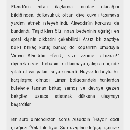
Efendi’nin şifalı ilaçlarına muhtaç olacağını
bildiğinden, dalkavukluk olsun diye çuvalı taşımaya
yardım etmek isteyebilirdi. Alaeddin’in korkusu da
bundandı. Taşıdıkları ölü insan bedeninin ağırlığı en
aptal kişinin dikkatini çekebilirdi. Arsız bir zaptiye
belki birkaç kuruş bahşiş de koparırım umuduyla
“Aman Alaeddin Efendi, size zahmet olmasın!”
diyerek ceset torbasını sırtlanmaya çalışırsa, içinde
şifalı ot var yalanı suya düşerdi. Neyse ki böyle bir
karşılaşma olmadı. Liman bölgesindeki hanlardan
küfelerle taşınan birkaç sarhoş ve devriye gezen
bekçileri ustaca atlatarak dükkana ulaşmayı
başardılar.
Bir süre dinlendikten sonra Alaeddin “Haydi” dedi
çırağına, “Vakit ilerliyor. Şu esvapları değişip işimize