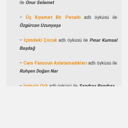
ile
Onur Selamet
–
Üç Kıyamet Bir Penaltı
adlı öyküsü ile
Özgürcan Uzunyaşa
–
İçimdeki Çocuk
adlı öyküsü ile
Pınar Kumsal
Başdağ
–
Cam Fanusun Anlatamadıkları
adlı öyküsü ile
Ruhşen Doğan Nar
–
İsimsiz Ork
adlı öyküsü ile
Sandrax Pandrax
–
Muska
adlı öyküsü ile
Sena Karanfil
–
Baba Kokusu
adlı öyküsü ile
Ümit İhsan