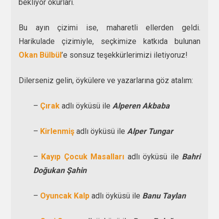
bekliyor okurları.
Bu ayın çizimi ise, maharetli ellerden geldi.
Harikulade çizimiyle, seçkimize katkıda bulunan
Okan Bülbül
’e sonsuz teşekkürlerimizi iletiyoruz!
Dilerseniz gelin, öykülere ve yazarlarına göz atalım:
–
Çırak
adlı öyküsü ile
Alperen Akbaba
–
Kirlenmiş
adlı öyküsü ile
Alper Tungar
–
Kayıp Çocuk Masalları
adlı öyküsü ile
Bahri
Doğukan Şahin
–
Oyuncak Kalp
adlı öyküsü ile
Banu Taylan