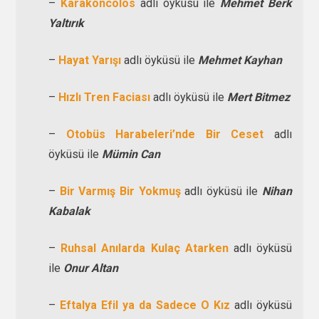
–
Karakoncolos
adlı öyküsü ile
Mehmet Berk
Yaltırık
–
Hayat Yarışı
adlı öyküsü ile
Mehmet Kayhan
–
Hızlı Tren Faciası
adlı öyküsü ile
Mert Bitmez
–
Otobüs Harabeleri’nde Bir Ceset
adlı
öyküsü ile
Mümin Can
–
Bir Varmış Bir Yokmuş
adlı öyküsü ile
Nihan
Kabalak
–
Ruhsal Anılarda Kulaç Atarken
adlı öyküsü
ile
Onur Altan
–
Eftalya Efil ya da Sadece O Kız
adlı öyküsü