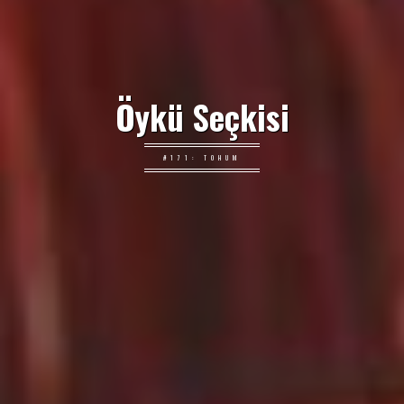
Öykü Seçkisi
#171: TOHUM