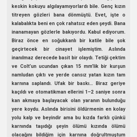
keskin kokuyu algılayamıyorlardı bile. Genç kızın
titreyen gözleri bana dönmüştü. Evet, işte o
kalabalıkta beni en çok rahatsız eden şeydi. Bana
inanamayan gözlerle bakıyordu. Kabul ediyorum.
Biraz önce en soğukkanlı bir katile bile şok
geçirtecek bir cinayet işlemiştim. Aslında
inanılmaz derecede basit bir olaydı. Tetiği çektim
ve Colt’un ucundan çıkan 15 mm’lik bir kurşun
namludan çıktı ve yerde cansız yatan kızın tam
karnına saplandı. Ufak bir baskı… Biraz geriye
kaçıldı ve otomatikman ellerini 1–2 saniye sonra
kan akmaya başlayacak olan yaranın bulunduğu
yere koydu. Aslında birisini öldürmenin en kolay
yolu kalp ve beyindir ama bu kızda farklı çünkü
karnında taşıdığı şeyin ölümü kızında ölümü
olacağını bildiğim için karnına doğrultmuştum