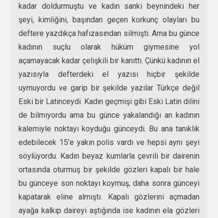
kadar doldurmuştu ve kadın sanki beynindeki her
şeyi, kimliğini, başından geçen korkunç olayları bu
deftere yazdıkça hafızasından silmişti. Ama bu günce
kadının suçlu olarak hüküm giymesine yol
açamayacak kadar çelişkili bir kanıttı. Çünkü kadının el
yazısıyla defterdeki el yazısı hiçbir şekilde
uymuyordu ve garip bir şekilde yazılar Türkçe değil
Eski bir Latinceydi. Kadın geçmişi gibi Eski Latin dilini
de bilmiyordu ama bu günce yakalandığı an kadının
kalemiyle noktayı koyduğu günceydi. Bu ana tanıklık
edebilecek 15’e yakın polis vardı ve hepsi aynı şeyi
söylüyordu. Kadın beyaz kumlarla çevrili bir dairenin
ortasında oturmuş bir şekilde gözleri kapalı bir hale
bu günceye son noktayı koymuş, daha sonra günceyi
kapatarak eline almıştı. Kapalı gözlerini açmadan
ayağa kalkıp daireyi aştığında ise kadının ela gözleri