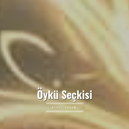
Öykü Seçkisi
#171: TOHUM