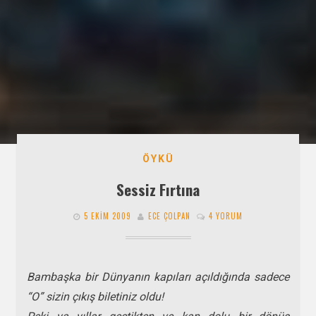
ÖYKÜ
Sessiz Fırtına
5 EKIM 2009
ECE ÇOLPAN
4 YORUM
Bambaşka bir Dünyanın kapıları açıldığında sadece
“O” sizin çıkış biletiniz oldu!