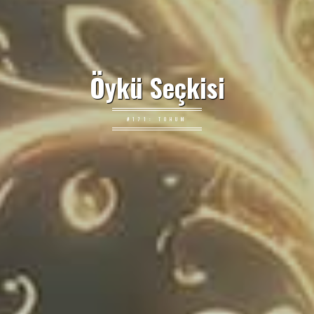
Öykü Seçkisi
#171: TOHUM