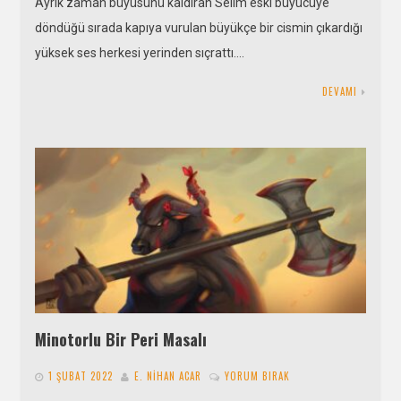
Ayrık zaman büyüsünü kaldıran Selim eski büyücüye
döndüğü sırada kapıya vurulan büyükçe bir cismin çıkardığı
yüksek ses herkesi yerinden sıçrattı….
DEVAMI
Minotorlu Bir Peri Masalı
1 ŞUBAT 2022
E. NIHAN ACAR
YORUM BIRAK