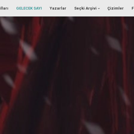
lları
GELECEK SAYI
Yazarlar
Seçki Arşivi
Çizimler
F