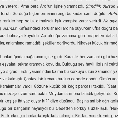
a yeterdi. Ama para Arol’un işine yaramazdı.
Şimdilik dursun 
 tersti. Gördüğü hiçbir ormanın rengi bu kadar canlı değildi.
Aotr
e renkler hep soluk olmalıydı. Işık vampire zarar verirdi.
Ne diye
ış olamaz.
Kafasındaki sorular ardı ardına büyürken ufka doğru 
ğara bulmaya koyuldu. Aç olduğu zamana göre nispeten daha hız
ar, anlamlandıramadığı şekiller görüyordu. Nihayet küçük bir mağ
şladığında mağaranın içine girdi. Karanlık her zamanki gibi huzu
 eşyaları tekrar aramaya koyuldu. Bulduğu şey hayli ilgisini çek
geriye sıçradı. Eski yaşamından kalma bu korkuyu uzun zamandır ya
zıvır kalmıştı. Çantayı bir kenara bırakıp cesede döndü. Ölmüş adam
 karalamalar vardı. Gözüne küçük bir kâğıt parçası takıldı. “Saa
bu mesaja uzun süre baktı. Meydan ismi ona tanıdık geliyordu. Ke
r keşişe ihtiyaç duyar ki?” diye düşündü. Başına ani bir ağrı geli
uğu bir bahçenin hayaliydi bu. Cesetten korkuyla uzaklaştı. “Nel
 En korkunç idamlarda ışık kullanılmıştı. Bir tanesine kendi göz