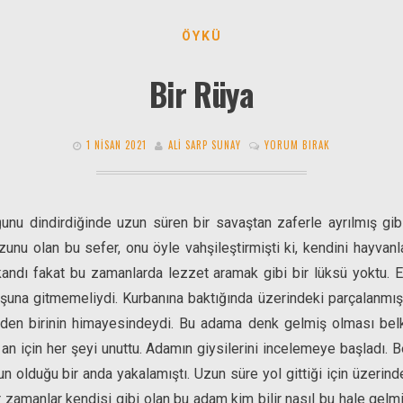
ÖYKÜ
Bir Rüya
1 NISAN 2021
ALI SARP SUNAY
YORUM BIRAK
ğunu dindirdiğinde uzun süren bir savaştan zaferle ayrılmış gi
nu olan bu sefer, onu öyle vahşileştirmişti ki, kendini hayvanla
andı fakat bu zamanlarda lezzet aramak gibi bir lüksü yoktu. Eli
oşuna gitmemeliydi. Kurbanına baktığında üzerindeki parçalanmış gi
nden birinin himayesindeydi. Bu adama denk gelmiş olması belki
ir an için her şeyi unuttu. Adamın giysilerini incelemeye başladı.
un olduğu bir anda yakalamıştı. Uzun süre yol gittiği için üzerind
amanlar kendisi gibi olan bu adam kim bilir nasıl bu hale gelmiş