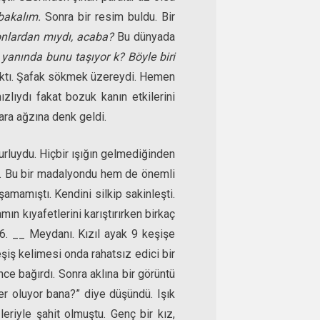
bakalım.
Sonra bir resim buldu. Bir
onlardan mıydı, acaba?
Bu dünyada
 yanında bunu taşıyor k? Böyle biri
baktı. Şafak sökmek üzereydi. Hemen
lıydı fakat bozuk kanın etkilerini
ara ağzına denk geldi.
rluydu. Hiçbir ışığın gelmediğinden
ti. Bu bir madalyondu hem de önemli
şamamıştı. Kendini silkip sakinleşti.
ın kıyafetlerini karıştırırken birkaç
t 6. __ Meydanı. Kızıl ayak 9 keşişe
şiş kelimesi onda rahatsız edici bir
nce bağırdı. Sonra aklına bir görüntü
er oluyor bana?” diye düşündü. Işık
leriyle şahit olmuştu. Genç bir kız,