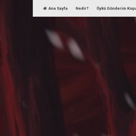
Skip
Ana Sayfa
Nedir?
Öykü Gönderim Koşu
to
content