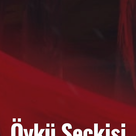
Öykü Seçkisi