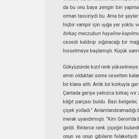
da bu onu baya zengin biri yapmay
orman tasviriydi bu. Ama bir şeyler
hiçbir vampir için ışığa yer yoktu v
birkaç meczubun hayaline kapılm
cesedi kaldırıp sığınacağı bir ma
hissetmeye başlamıştı. Küçük sanrıl
Gökyüzünde kızıl renk yükselmeye ba
emin olduktan sonra cesetten kalan
bir klana aitti. Anlık bir korkuyla 
Çantada geriye yalnızca birkaç ıvır 
kâğıt parçası buldu. Bazı belgeler,
çiçek yolladı.” Anlamlandıramadığı 
merak uyandırmıştı. “Kim Geron’da bi
geldi. Binlerce renk çiçeğin bulund
onun ve onun gibilerin felaketiydi.