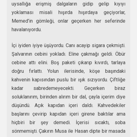
uysallığa erişmiş dalgaların gidip gelip kıyıyı
yoklaması misali hışırda hışırdaya geçiyorlar,
Memed’in gömleği, onlar geçerken her seferinde
havalanıyordu.
İçi iyiden iyiye üşüyordu. Canı acayip sigara çekmişti.
Şalvarının cebini yokladı. Eline çakmağı geldi. Öbür
cebine attı elini. Boş paketi çıkarıp kıvırdı, tarlaya
doğru fırlattı. Yolun ilerisinde, köşe başındaki
kahvenin kapısından puslu bir ışık sızıyordu. Çiftliğe
kadar sabredemeyecekti. Geçerken biraz
soluklanırım, birinden alırım bir dal, çayla içerim diye
düşündü. Açık kapıdan içeri daldı. Kahvedekiler
başlarını çevirip kapıdan içeri girene baktılar ama
hiçbiri bir şey demedi. İçerisi sıcaktı, soba
sönmemişti. Çakırın Musa ile Hasan dipte bir masada