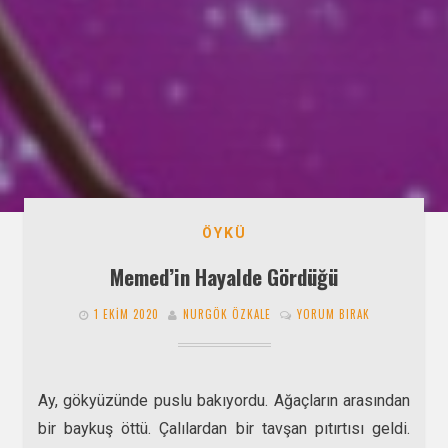
ÖYKÜ
Memed’in Hayalde Gördüğü
1 EKIM 2020
NURGÖK ÖZKALE
YORUM BIRAK
Ay, gökyüzünde puslu bakıyordu. Ağaçların arasından
bir baykuş öttü. Çalılardan bir tavşan pıtırtısı geldi.