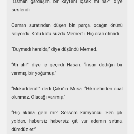
“Osman gardaşım, bir kayfeni içsek mi ha?” diye
seslendi.
Osman suratından düşen bin parça, ocağın önünü
siliyordu. Kötü kötü süzdü Memed’i. Hiç oralı olmadı.
“Duymadı heralda,” diye düşündü Memed.
“Ah ah!” diye iç geçirdi Hasan. “İnsan dediğin bir
varımış, bir yoğumuş.”
“Mukadderat,” dedi Çakır’ın Musa. “Hikmetinden sual
olunmaz. Olacağı varımış.”
“Hiç aklına gelir mi? Sersem kamyoncu. Sen çık
yoldan, habersiz habersiz git, vur adamın sırtına,
dümdüz et.”