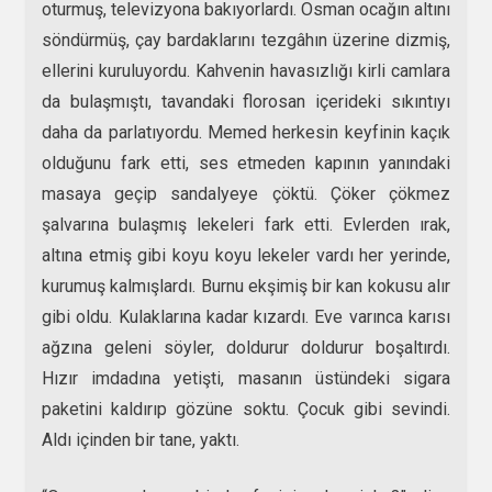
oturmuş, televizyona bakıyorlardı. Osman ocağın altını
söndürmüş, çay bardaklarını tezgâhın üzerine dizmiş,
ellerini kuruluyordu. Kahvenin havasızlığı kirli camlara
da bulaşmıştı, tavandaki florosan içerideki sıkıntıyı
daha da parlatıyordu. Memed herkesin keyfinin kaçık
olduğunu fark etti, ses etmeden kapının yanındaki
masaya geçip sandalyeye çöktü. Çöker çökmez
şalvarına bulaşmış lekeleri fark etti. Evlerden ırak,
altına etmiş gibi koyu koyu lekeler vardı her yerinde,
kurumuş kalmışlardı. Burnu ekşimiş bir kan kokusu alır
gibi oldu. Kulaklarına kadar kızardı. Eve varınca karısı
ağzına geleni söyler, doldurur doldurur boşaltırdı.
Hızır imdadına yetişti, masanın üstündeki sigara
paketini kaldırıp gözüne soktu. Çocuk gibi sevindi.
Aldı içinden bir tane, yaktı.