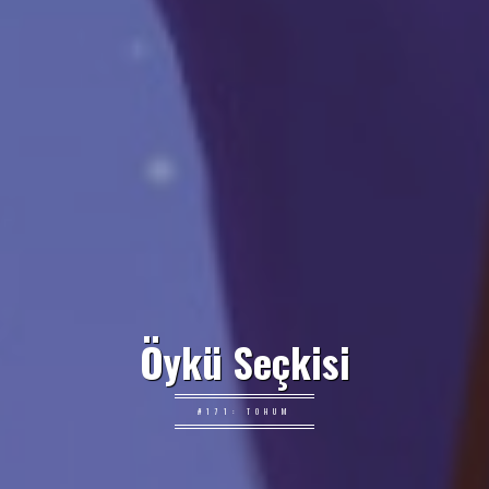
Öykü Seçkisi
#171: TOHUM