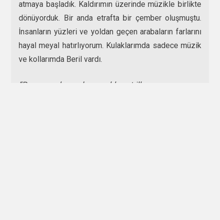
atmaya başladık. Kaldırımın üzerinde müzikle birlikte
dönüyorduk. Bir anda etrafta bir çember oluşmuştu.
İnsanların yüzleri ve yoldan geçen arabaların farlarını
hayal meyal hatırlıyorum. Kulaklarımda sadece müzik
ve kollarımda Beril vardı.
“Por una cabeza, de un noble potrillo
Que justo en la raya, afloja al llegar…”
Müzik bir alçalıp bir yükselirken biz de onun ritmiyle
beraber figürlerin arasında salınıyorduk. Hiç bitmesini
istemediğim bir an olmasına rağmen tek parçalık bir
zamanımız vardı. Son notayla birlikte alınlarımız
birbirine hafif dokunur şekilde sarılmış kaldırımın
ortasında kalmıştık. Müzik bitmişti fakat bu büyülü an
bitmemiş gidiydi.