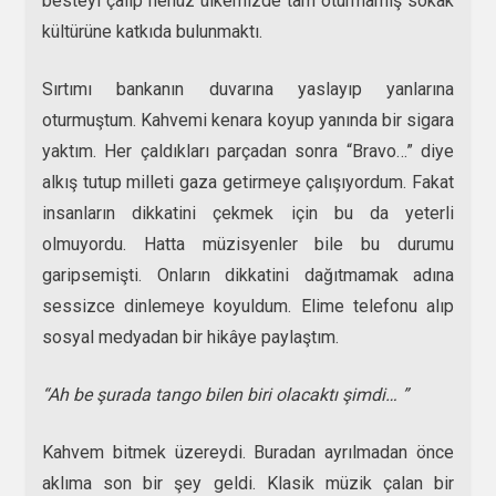
besteyi çalıp henüz ülkemizde tam oturmamış sokak
kültürüne katkıda bulunmaktı.
Sırtımı bankanın duvarına yaslayıp yanlarına
oturmuştum. Kahvemi kenara koyup yanında bir sigara
yaktım. Her çaldıkları parçadan sonra “Bravo…” diye
alkış tutup milleti gaza getirmeye çalışıyordum. Fakat
insanların dikkatini çekmek için bu da yeterli
olmuyordu. Hatta müzisyenler bile bu durumu
garipsemişti. Onların dikkatini dağıtmamak adına
sessizce dinlemeye koyuldum. Elime telefonu alıp
sosyal medyadan bir hikâye paylaştım.
“Ah be şurada tango bilen biri olacaktı şimdi… ”
Kahvem bitmek üzereydi. Buradan ayrılmadan önce
aklıma son bir şey geldi. Klasik müzik çalan bir