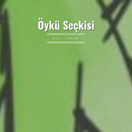
Öykü Seçkisi
#171: TOHUM