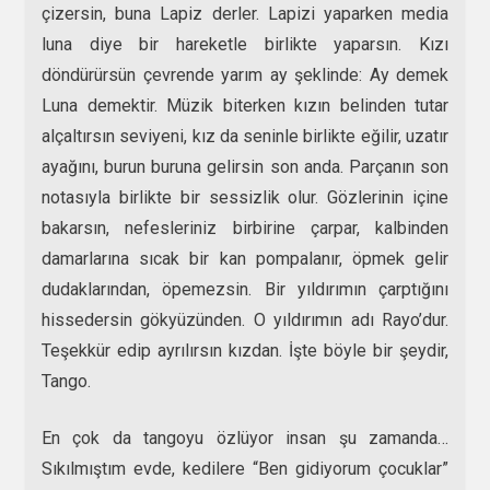
çizersin, buna Lapiz derler. Lapizi yaparken media
luna diye bir hareketle birlikte yaparsın. Kızı
döndürürsün çevrende yarım ay şeklinde: Ay demek
Luna demektir. Müzik biterken kızın belinden tutar
alçaltırsın seviyeni, kız da seninle birlikte eğilir, uzatır
ayağını, burun buruna gelirsin son anda. Parçanın son
notasıyla birlikte bir sessizlik olur. Gözlerinin içine
bakarsın, nefesleriniz birbirine çarpar, kalbinden
damarlarına sıcak bir kan pompalanır, öpmek gelir
dudaklarından, öpemezsin. Bir yıldırımın çarptığını
hissedersin gökyüzünden. O yıldırımın adı Rayo’dur.
Teşekkür edip ayrılırsın kızdan. İşte böyle bir şeydir,
Tango.
En çok da tangoyu özlüyor insan şu zamanda…
Sıkılmıştım evde, kedilere “Ben gidiyorum çocuklar”