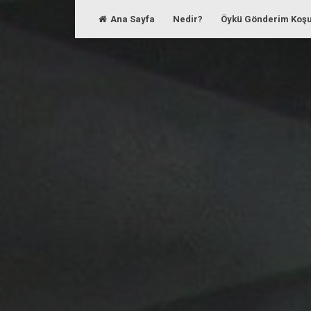
Skip
Ana Sayfa
Nedir?
Öykü Gönderim Koşu
to
content