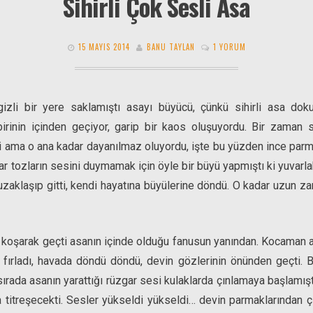
Sihirli Çok Sesli Asa
15 MAYIS 2014
BANU TAYLAN
1 YORUM
zli bir yere saklamıştı asayı büyücü, çünkü sihirli asa do
rbirinin içinden geçiyor, garip bir kaos oluşuyordu. Bir zaman
si ama o ana kadar dayanılmaz oluyordu, işte bu yüzden ince parm
 tozların sesini duymamak için öyle bir büyü yapmıştı ki yuvarlak
zaklaşıp gitti, kendi hayatına büyülerine döndü. O kadar uzun za
v koşarak geçti asanın içinde olduğu fanusun yanından. Kocaman a
 fırladı, havada döndü döndü, devin gözlerinin önünden geçti. Bi
ırada asanın yarattığı rüzgar sesi kulaklarda çınlamaya başlamıştı
titreşecekti. Sesler yükseldi yükseldi… devin parmaklarından ç