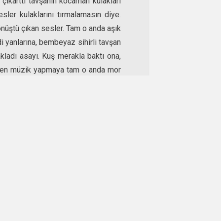
çıkarttı tavşanın kocaman kulakları
esler kulaklarını tırmalamasın diye.
dönüştü çıkan sesler. Tam o anda aşık
di yanlarına, bembeyaz sihirli tavşan
ladı asayı. Kuş merakla baktı ona,
akken müzik yapmaya tam o anda mor
ihirli asa da fırladı elinden, havada
tığı rüzgar sesi kulaklarda çınladı.
ses, asla duyulamayacak hafif bir
maklarının arasında evirip çevirirken
rli çok sesli asa bir evin bahçesinde