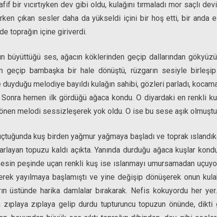
f bir vıcırtıyken dev gibi oldu, kulağını tırmaladı mor saçlı devin
rken çıkan sesler daha da yükseldi içini bir hoş etti, bir anda e
de toprağın içine giriverdi.
ın büyüttüğü ses, ağacın köklerinden geçip dallarından gökyüzüne
nden geçip bambaşka bir hale dönüştü, rüzgarın sesiyle birleşip
 duyduğu melodiye bayıldı kulağın sahibi, gözleri parladı, kocama
. Sonra hemen ilk gördüğü ağaca kondu. O diyardaki en renkli ku
 dönen melodi sessizleşerek yok oldu. O ise bu sese aşık olmuştu 
uçtuğunda kuş birden yağmur yağmaya başladı ve toprak ıslandıkça
parlayan topuzu kaldı açıkta. Yanında durduğu ağaca kuşlar kon
sesin peşinde uçan renkli kuş ise ıslanmayı umursamadan uçuyor
erek yayılmaya başlamıştı ve yine değişip dönüşerek onun kulakl
rın üstünde harika damlalar bırakarak. Nefis kokuyordu her yer
 zıplaya zıplaya gelip durdu tupturuncu topuzun önünde, dikti 