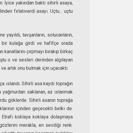
. İyice yakından baktı sihirli asaya,
linden fırlatıverdi asayı. Uçtu… uçtu
 yayıldı, tavşanların, solucanların,
 bir kulağa girdi ve hafifçe orada
n kanatlarını çırpmayı bırakıp birkaç
ştu o ve sesleri derinden algılayan
ve artık onu bulmak için uçacaktı.
 ıslandı. Sihirli asa kaydı toprağın
du yağmurdan saklanan, az ıslanmak
du göklerde. Sihirli asanın toprağa
arının içinden geçecekti belki de.
. Etrafı koklaya koklaya dolaşmaya
gözlerini merakla, en sevdiği renk.