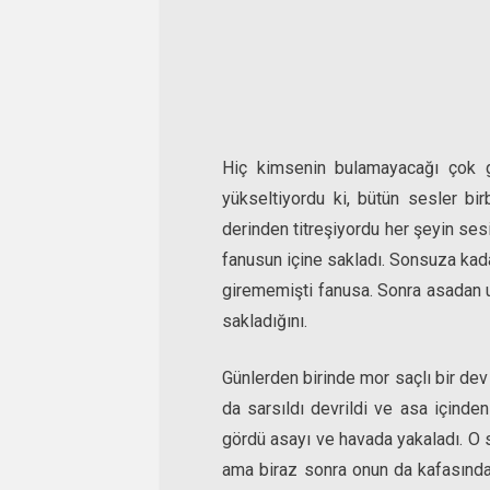
Hiç kimsenin bulamayacağı çok gi
yükseltiyordu ki, bütün sesler bi
derinden titreşiyordu her şeyin se
fanusun içine sakladı. Sonsuza kadar
girememişti fanusa. Sonra asadan u
sakladığını.
Günlerden birinde mor saçlı bir de
da sarsıldı devrildi ve asa içinden
gördü asayı ve havada yakaladı. O s
ama biraz sonra onun da kafasında 