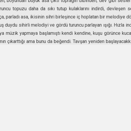
en, boyundan büyük asa çıktı toprağın dibinden, dev gibi sesler 
turuncu topuzu daha da sıkı tutup kulaklarını indirdi, devleşen s
, parladı asa, ikisinin sihri birleşince iç hoplatan bir melodiye 
 duydu sihirli melodiyi ve gördü turuncu parlayan ışığı. Hızla in
a müzik yapmaya başlamıştı kendi kendine, kuşu görünce kucak
sanın çıkarttığı ama bunu da beğendi. Tavşan yeniden başlayac
 yer sarsıldı, renkli kuş uçtu havalara, tavşan zıpladı uzaklara, s
den geçti. Dev görüp asayı yakaladı hemen. O sırada asanın yarat
parmaklarından çıkan ses de yükseldi; asayı tuttuğu anda ki 
tırmaladı mor saçlı devin. İyice yakından baktı sihirli asaya, par
bir hoş etti. Bir anda elinden fırlatıverdi asayı. Uçtu… uçtu sihi
MAYIS 2014 - ASA