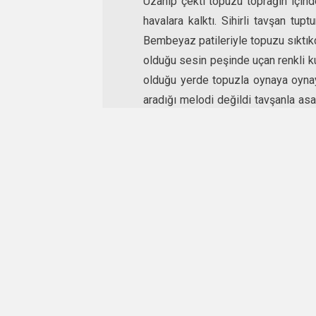
Uzanıp çekti topuzu toprağın içind
havalara kalktı. Sihirli tavşan tup
Bembeyaz patileriyle topuzu sıktıkça
olduğu sesin peşinde uçan renkli kuş
olduğu yerde topuzla oynaya oynay
aradığı melodi değildi tavşanla a
saçlı dev koşarak geçti yanlarından,
döndü… döndü, devin gözlerinin önün
Sesler yükseldi yükseldi… devin 
vıcırtıyken dev gibi oldu, kulağını 
çıkan sesler daha da yükseldi içini 
toprağın içine giriverdi…