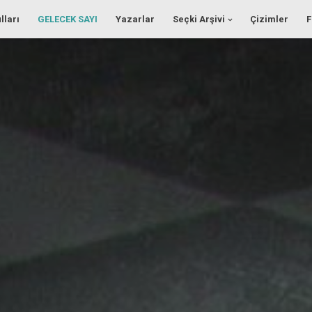
lları
GELECEK SAYI
Yazarlar
Seçki Arşivi
Çizimler
F