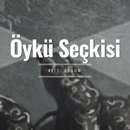
Öykü Seçkisi
#171: TOHUM