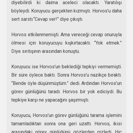
diyebilirdi ki daima aceleci olacaktı. Yaratılışı
böyleydi. Koruyucu gerçekten kızmıştı. Horvos’u daha
sert sarstı.“Cevap ver!” diye çıkıştı.
Horvos etkilenmemişti. Ama vereceği cevap onuruyla
ölmesi için koruyucuyu kışkırtacaktı. “Yok etmek.”
Diye sırıtışının arasından konuştu.
Koruyucu ise Horvos’un beklediği tepkiyi vermemişti.
Bir süre öylece baktı. Sonra Horvos’u nazikçe bıraktı.
“Bende öyle düşünmüştüm.” dedi. Ardından Horvos’un
görev günlüğünü taradı. Horvos bir yok ediciydi. Bu
tepkiye karşı ne yapacağını şaşırmıştı.
Koruyucu, Horvos’un görev günlüğünü tarama işlemini
tamamladıktan sonra ona geri uzattı. Horvos, ikisi
arasındaki görev günlüğünü gözlerden gizledi. Hiç