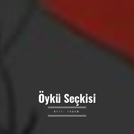
Öykü Seçkisi
#171: TOHUM