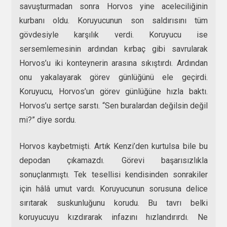
savuşturmadan sonra Horvos yine aceleciliğinin
kurbanı oldu. Koruyucunun son saldırısını tüm
gövdesiyle karşılık verdi. Koruyucu ise
sersemlemesinin ardından kırbaç gibi savrularak
Horvos’u iki konteynerin arasına sıkıştırdı. Ardından
onu yakalayarak görev günlüğünü ele geçirdi.
Koruyucu, Horvos’un görev günlüğüne hızla baktı.
Horvos’u sertçe sarstı. “Sen buralardan değilsin değil
mi?” diye sordu.
Horvos kaybetmişti. Artık Kenzi’den kurtulsa bile bu
depodan çıkamazdı. Görevi başarısızlıkla
sonuçlanmıştı. Tek tesellisi kendisinden sonrakiler
için hâlâ umut vardı. Koruyucunun sorusuna delice
sırıtarak suskunluğunu korudu. Bu tavrı belki
koruyucuyu kızdırarak infazını hızlandırırdı. Ne