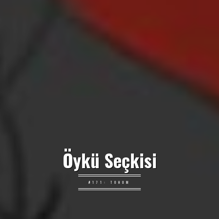
Öykü Seçkisi
#171: TOHUM