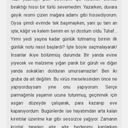
bıraktığı hissi bir türlü sevemedim. Yazarken, duvara
geyik resmi çizen mağara adamı gibi hissediyorum.
Oysa şimdi evimde tek başımayken, yani şu tam an
işte; kâğıt ve kalem benim en iyi dostum oldu. Tuhaf…
Yirmi yedi yaşına kadar günlük tutmamış birinin ilk
günlük notu nasıl başlardı? İşte böyle saçmalayarak!
İnsanlar ikiye bölünmüş durumda: Bir yanda evine
yiyecek ve malzeme yığan panik bir güruh ve diğer
yanda sokakları dolduran umursamazlar! Ben iki
gruba da ait değilim. Bu virüs meselesinden önce ne
yapıyorduysam yine onu yapıyorum. Serçe
parmağımla yaşamın ucuna tutunmuş, geçinmek için
asgari düzeyde çalışarak, para kazanıp eve
kapanıyordum. Bugünlerde ise hayatımdan arta kalan
kırıntılar üzerime kar gibi sessizce yağıyor. Zamanın
kristal taneleri ağır ağır bedenimi kaplarken