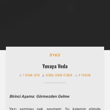
ÖYKÜ
Yuvaya Veda
1 NISAN 2020
KEMAL SINAN ÖZMEN
4 YORUM
Birinci Aşama: Görmezden Gelme
Yazı yazmayı pek sevmem. Şu kalemin elimde