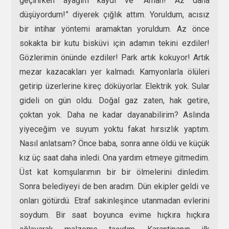
geçirirken ayağım kaydı ve “Aman! Az daha
düşüyordum!” diyerek çığlık attım. Yoruldum, acısız
bir intihar yöntemi aramaktan yoruldum. Az önce
sokakta bir kutu bisküvi için adamın tekini ezdiler!
Gözlerimin önünde ezdiler! Park artık kokuyor! Artık
mezar kazacakları yer kalmadı. Kamyonlarla ölüleri
getirip üzerlerine kireç döküyorlar. Elektrik yok. Sular
gideli on gün oldu. Doğal gaz zaten, hak getire,
çoktan yok. Daha ne kadar dayanabilirim? Aslında
yiyeceğim ve suyum yoktu fakat hırsızlık yaptım.
Nasıl anlatsam? Önce baba, sonra anne öldü ve küçük
kız üç saat daha inledi. Ona yardım etmeye gitmedim.
Üst kat komşularımın bir bir ölmelerini dinledim.
Sonra belediyeyi de ben aradım. Dün ekipler geldi ve
onları götürdü. Etraf sakinleşince utanmadan evlerini
soydum. Bir saat boyunca evime hıçkıra hıçkıra