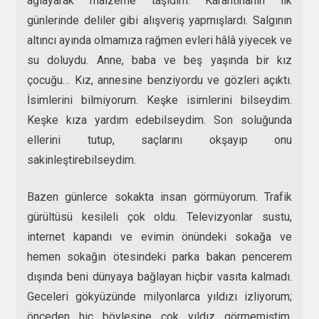
ağlayarak malzeme taşıdım. Karantinanın ilk
günlerinde deliler gibi alışveriş yapmışlardı. Salgının
altıncı ayında olmamıza rağmen evleri hâlâ yiyecek ve
su doluydu. Anne, baba ve beş yaşında bir kız
çocuğu… Kız, annesine benziyordu ve gözleri açıktı.
İsimlerini bilmiyorum. Keşke isimlerini bilseydim.
Keşke kıza yardım edebilseydim. Son soluğunda
ellerini tutup, saçlarını okşayıp onu
sakinleştirebilseydim.
Bazen günlerce sokakta insan görmüyorum. Trafik
gürültüsü kesileli çok oldu. Televizyonlar sustu,
internet kapandı ve evimin önündeki sokağa ve
hemen sokağın ötesindeki parka bakan pencerem
dışında beni dünyaya bağlayan hiçbir vasıta kalmadı.
Geceleri gökyüzünde milyonlarca yıldızı izliyorum;
önceden hiç böylesine çok yıldız görmemiştim.