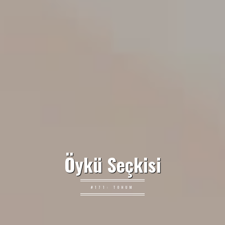
Öykü Seçkisi
#171: TOHUM