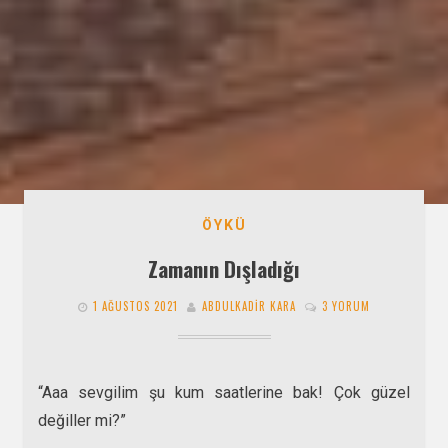
ÖYKÜ
Zamanın Dışladığı
1 AĞUSTOS 2021
ABDULKADIR KARA
3 YORUM
“Aaa sevgilim şu kum saatlerine bak! Çok güzel
değiller mi?”