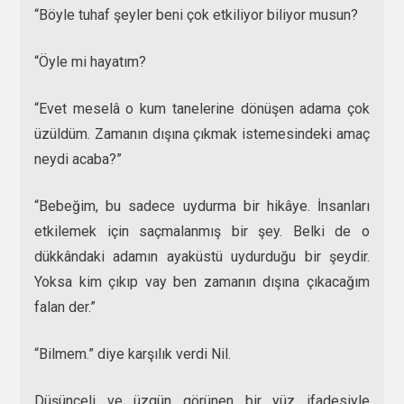
“Böyle tuhaf şeyler beni çok etkiliyor biliyor musun?
“Öyle mi hayatım?
“Evet meselâ o kum tanelerine dönüşen adama çok
üzüldüm. Zamanın dışına çıkmak istemesindeki amaç
neydi acaba?”
“Bebeğim, bu sadece uydurma bir hikâye. İnsanları
etkilemek için saçmalanmış bir şey. Belki de o
dükkândaki adamın ayaküstü uydurduğu bir şeydir.
Yoksa kim çıkıp vay ben zamanın dışına çıkacağım
falan der.”
“Bilmem.” diye karşılık verdi Nil.
Düşünceli ve üzgün görünen bir yüz ifadesiyle