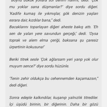
“’Boynu bükük yollara sor benim halimi,’ dedi. ‘Çok
mu yoklar sana düşmanlar?’ diye sordu diğeri.
‘Kadife kumaş ile yıkmışlar, gök denizin yaşları
esrara dair, kızdılar bana,” dedi.
Bacaklarını toparlayan diğeri aheste bakış attı. ‘Eh
sen de yalan yere savundun gerçeği,’ dedi. ‘Oysa
toprak ve alem elma çeriği, baksana şu çaresiz
ürpertinin kokusuna!’
Beriki titrek sesle ‘Çok ağlarsam yeri yarıp yok olur
muyum sence?’ diye sordu hüzünle.
‘Tenin zehir oldukça bu cehennemden kaçamazsın,”
dedi diğeri.
Sonra edeple kalkındılar, kuşanıp yalnızlık titrediler.
İçi üşüdü birinin, bir diğerinin. Daha bir gözü