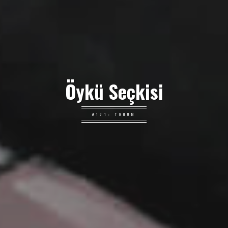
Öykü Seçkisi
#171: TOHUM