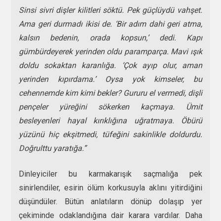
Sinsi sivri dişler kilitleri söktü. Pek güçlüydü vahşet.
Ama geri durmadı ikisi de. ‘Bir adım dahi geri atma,
kalsın bedenin, orada kopsun,’ dedi. Kapı
gümbürdeyerek yerinden oldu paramparça. Mavi ışık
doldu sokaktan karanlığa. ‘Çok ayıp olur, aman
yerinden kıpırdama.’ Oysa yok kimseler, bu
cehennemde kim kimi bekler? Gururu el vermedi, dişli
pençeler yüreğini sökerken kaçmaya. Ümit
besleyenleri hayal kırıklığına uğratmaya. Öbürü
yüzünü hiç ekşitmedi, tüfeğini sakinlikle doldurdu.
Doğrulttu yaratığa.”
Dinleyiciler bu karmakarışık saçmalığa pek
sinirlendiler, esirin ölüm korkusuyla aklını yitirdiğini
düşündüler. Bütün anlatıların dönüp dolaşıp yer
çekiminde odaklandığına dair karara vardılar. Daha