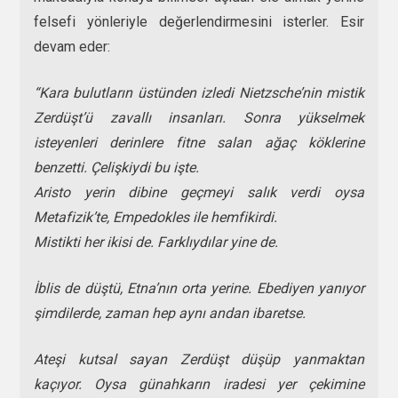
felsefi yönleriyle değerlendirmesini isterler. Esir
devam eder:
“Kara bulutların üstünden izledi Nietzsche’nin mistik
Zerdüşt’ü zavallı insanları. Sonra yükselmek
isteyenleri derinlere fitne salan ağaç köklerine
benzetti. Çelişkiydi bu işte.
Aristo yerin dibine geçmeyi salık verdi oysa
Metafizik’te, Empedokles ile hemfikirdi.
Mistikti her ikisi de. Farklıydılar yine de.
İblis de düştü, Etna’nın orta yerine. Ebediyen yanıyor
şimdilerde, zaman hep aynı andan ibaretse.
Ateşi kutsal sayan Zerdüşt düşüp yanmaktan
kaçıyor. Oysa günahkarın iradesi yer çekimine