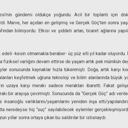
i’nin gündemi oldukça yoğundu. Acil bir toplantı için do
rdi. Marve, her açıdan en gelişmiş ve Gerçek Göç’ten sonra ya
ından biliniyordu. Etkisi ve şiddeti artan, ticaret ağlarına yap
k edeli -kesin olmamakla beraber- üç yüz elli yıl kadar oluyordu. 
fiziksel varlığını devam ettirse de yaşam artık pek mümkün değildi
laylar sonucunda kaynaklar hızla tükenmişti. Doğa, artık karşı k
lanları keşfetmek uğruna teknoloji ve bilim alanlarında büyük yo
 uzaya karşı merakı sadece meraktan ibaretti. Fakat gelişe
rakı bir arayışa çevirmişti. Sonucunda da “Gerçek Göç” adı verile
insanoğlu varlıklarını/yaşamlarını yeniden inşa etti/yapılandırd
tta neredeyse hiç “suç” sayılabilecek eylemler gerçekleşmiyo
un yıllar sonra ortaya çıkan bu saldırılar bir istisnaydı.