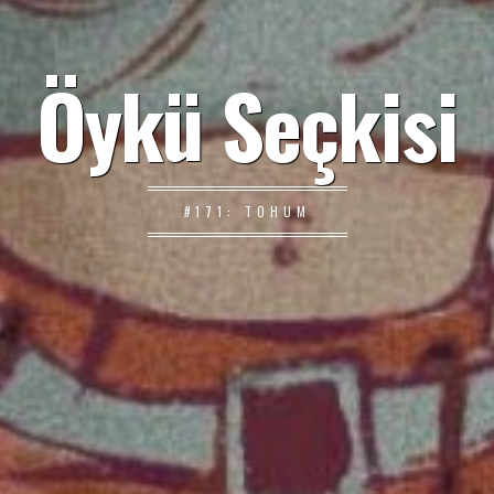
Öykü Seçkisi
#171: TOHUM