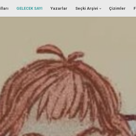
lları
GELECEK SAYI
Yazarlar
Seçki Arşivi
Çizimler
F