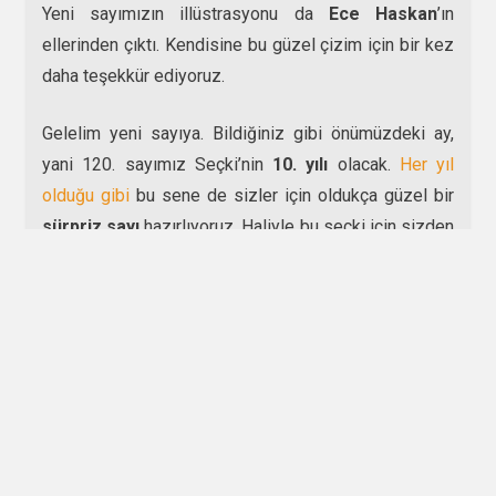
Yeni sayımızın illüstrasyonu da
Ece Haskan
’ın
ellerinden çıktı. Kendisine bu güzel çizim için bir kez
daha teşekkür ediyoruz.
Gelelim yeni sayıya. Bildiğiniz gibi önümüzdeki ay,
yani 120. sayımız Seçki’nin
10. yılı
olacak.
Her yıl
olduğu gibi
bu sene de sizler için oldukça güzel bir
sürpriz sayı
hazırlıyoruz. Haliyle bu seçki için sizden
öykü alamıyoruz.
Seçkiyi bundan sonra ayın 1’i veya 1’ine yakın
günlerde yayınlamak istediğimiz için özel sayımız
1
Temmuz
’da sizlerle olacak. Ardından her ay düzenli
olarak
ayın 1’inde
yeni seçkileri yayınlamaya
çalışacağız.