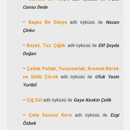
Cansu Dede
–
Başka Bir Dünya
adlı öyküsü ile
Nazan
Çinko
–
Beyaz. Toz. Çığlık.
adlı öyküsü ile
Elif Şeyda
Doğan
–
Çatlak Patlak, Yusyuvarlak, Kremalı Börek
ve Sütlü Çörek
adlı öyküsü ile
Ufuk Yasin
Yurtbil
–
Çiğ Süt
adlı öyküsü ile
Gaye Keskin Çelik
–
Çınla Sonsuz Kere
adlı öyküsü ile
Ezgi
Özbek