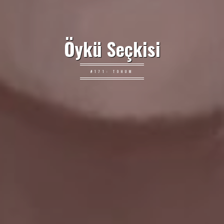
Öykü Seçkisi
#171: TOHUM