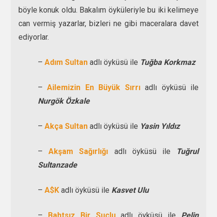
böyle konuk oldu. Bakalım öyküleriyle bu iki kelimeye
can vermiş yazarlar, bizleri ne gibi maceralara davet
ediyorlar.
–
Adım Sultan
adlı öyküsü ile
Tuğba Korkmaz
–
Ailemizin En Büyük Sırrı
adlı öyküsü ile
Nurgök Özkale
–
Akça Sultan
adlı öyküsü ile
Yasin Yıldız
–
Akşam Sağırlığı
adlı öyküsü ile
Tuğrul
Sultanzade
–
A$K
adlı öyküsü ile
Kasvet Ulu
–
Bahtsız Bir Suçlu
adlı öyküsü ile
Pelin