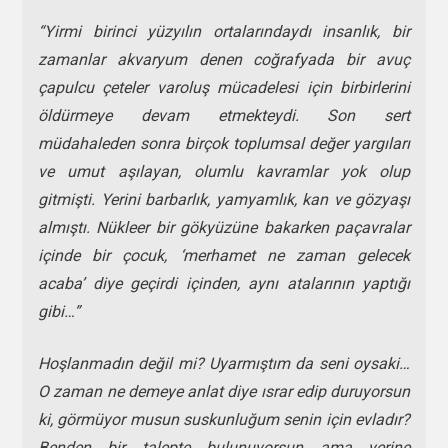
“Yirmi birinci yüzyılın ortalarındaydı insanlık, bir
zamanlar akvaryum denen coğrafyada bir avuç
çapulcu çeteler varoluş mücadelesi için birbirlerini
öldürmeye devam etmekteydi. Son sert
müdahaleden sonra birçok toplumsal değer yargıları
ve umut aşılayan, olumlu kavramlar yok olup
gitmişti. Yerini barbarlık, yamyamlık, kan ve gözyaşı
almıştı. Nükleer bir gökyüzüne bakarken paçavralar
içinde bir çocuk, ‘merhamet ne zaman gelecek
acaba’ diye geçirdi içinden, aynı atalarının yaptığı
gibi…”
Hoşlanmadın değil mi? Uyarmıştım da seni oysaki…
O zaman ne demeye anlat diye ısrar edip duruyorsun
ki, görmüyor musun suskunluğum senin için evladır?
Benden bir talepte bulunuyorsun ama yerine