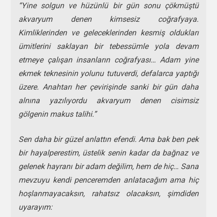
“Yine solgun ve hüzünlü bir gün sonu çökmüştü
akvaryum denen kimsesiz coğrafyaya.
Kimliklerinden ve geleceklerinden kesmiş oldukları
ümitlerini saklayan bir tebessümle yola devam
etmeye çalışan insanların coğrafyası… Adam yine
ekmek teknesinin yolunu tutuverdi, defalarca yaptığı
üzere. Anahtarı her çevirişinde sanki bir gün daha
alnına yazılıyordu akvaryum denen cisimsiz
gölgenin makus talihi.”
Sen daha bir güzel anlattın efendi. Ama bak ben pek
bir hayalperestim, üstelik senin kadar da bağnaz ve
gelenek hayranı bir adam değilim, hem de hiç… Sana
mevzuyu kendi penceremden anlatacağım ama hiç
hoşlanmayacaksın, rahatsız olacaksın, şimdiden
uyarayım: