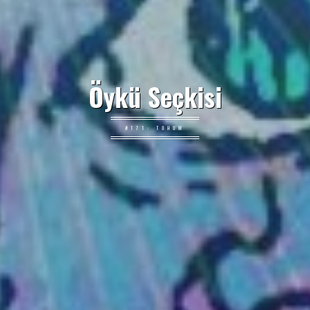
Öykü Seçkisi
#171: TOHUM