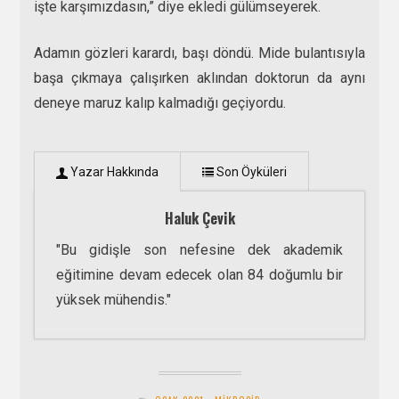
işte karşımızdasın,” diye ekledi gülümseyerek.
Adamın gözleri karardı, başı döndü. Mide bulantısıyla
başa çıkmaya çalışırken aklından doktorun da aynı
deneye maruz kalıp kalmadığı geçiyordu.
Yazar Hakkında
Son Öyküleri
Haluk Çevik
"Bu gidişle son nefesine dek akademik
eğitimine devam edecek olan 84 doğumlu bir
yüksek mühendis."
Küllerinden Doğan
- 1 Kasım 2021
Et Hırsızları
- 1 Ekim 2021