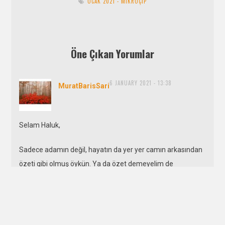
OCAK 2021 - MIKROÇIP
İblis Kaşif
- 1 Eylül 2021
Solucanımsı
- 1 Ağustos 2021
Bin İkinci Gece
- 1 Temmuz 2021
Öne Çıkan Yorumlar
6 JANUARY 2021 - 13:38
says:
MuratBarisSari
Selam Haluk,
Sadece adamın değil, hayatın da yer yer camın arkasından
özeti gibi olmuş öykün. Ya da özet demeyelim de
müzedeki bir temsil diyelim.
Yine de öykü başlığı sessizliğim evladır diyorsa ve bu
optimum kazanıyorsa, bu optimumu da adam belirliyordur.