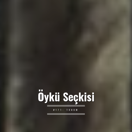
Öykü Seçkisi
#171: TOHUM