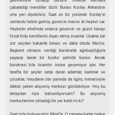
gazetesiyle oynayıp duruyor. Önünde satmaya
çabaladığı mendiller dizili. Burası Kızılay. Ankara’nın
orta yeri diyebiliriz. Saat on bir yönünde Kızılay’ın
sembolü haline gelmiş güvercin mavisi iki heykel var.
Heykelin etrafında onlarca güvercin ve güzel havayı
fırsat bilip kendilerini dışarı atmış insanlar. Uzakta zar
zor seçilen bakanlık binası ve daha ötede Meclis.
Başkent olmanın verdiği bürokratik ağırbaşlılığıyla
yaşayıp duran bir bozkır şehridir burası. Ancak
bürokrasi bile ticaretin önüne geçemiyor işte. Her
tarafta bir şeyler satıp duran adamlar, kadınlar ve
çocuklar, meydanın öte yanında da ilginç mimarisiyle
dikkat çeken alışveriş merkezi görülebiliyor. Hoş bu
detaydan niye bahsediyorsam? Bu alışveriş
merkezlerinin olmadığı bir yer kaldı mı ki?
Saat üçte buluşacağız Nihat’la. O zamana kadar parkın