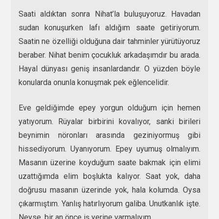
Saati aldıktan sonra Nihat’la buluşuyoruz. Havadan
sudan konuşurken lafı aldığım saate getiriyorum.
Saatin ne özelliği olduğuna dair tahminler yürütüyoruz
beraber. Nihat benim çocukluk arkadaşımdır bu arada.
Hayal dünyası geniş insanlardandır. O yüzden böyle
konularda onunla konuşmak pek eğlencelidir.
Eve geldiğimde epey yorgun olduğum için hemen
yatıyorum. Rüyalar birbirini kovalıyor, sanki birileri
beynimin nöronları arasında geziniyormuş gibi
hissediyorum. Uyanıyorum. Epey uyumuş olmalıyım.
Masanın üzerine koyduğum saate bakmak için elimi
uzattığımda elim boşlukta kalıyor. Saat yok, daha
doğrusu masanın üzerinde yok, hala kolumda. Oysa
çıkarmıştım. Yanlış hatırlıyorum galiba. Unutkanlık işte.
Neyse, bir an önce iş yerine varmalıyım.