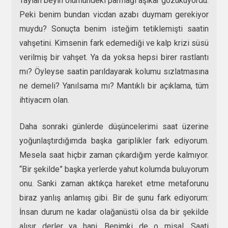
Taylan beyin ölümündeki parmağı aşikar gözüküyordu.
Peki benim bundan vicdan azabı duymam gerekiyor
muydu? Sonuçta benim isteğim tetiklemişti saatin
vahşetini. Kimsenin fark edemediği ve kalp krizi süsü
verilmiş bir vahşet. Ya da yoksa hepsi birer rastlantı
mı? Öyleyse saatin parıldayarak kolumu sızlatmasına
ne demeli? Yanılsama mı? Mantıklı bir açıklama, tüm
ihtiyacım olan.
Daha sonraki günlerde düşüncelerimi saat üzerine
yoğunlaştırdığımda başka gariplikler fark ediyorum.
Mesela saat hiçbir zaman çıkardığım yerde kalmıyor.
“Bir şekilde” başka yerlerde yahut kolumda buluyorum
onu. Sanki zaman aktıkça hareket etme metaforunu
biraz yanlış anlamış gibi. Bir de şunu fark ediyorum:
İnsan durum ne kadar olağanüstü olsa da bir şekilde
alışır derler ya hani. Benimki de o misal. Saati