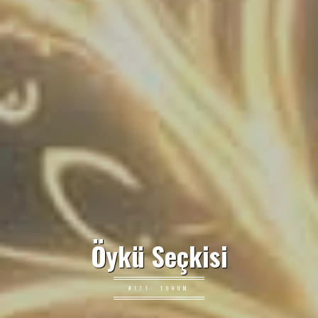
Öykü Seçkisi
#171: TOHUM