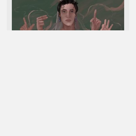
Çınla Sonsuz Kere
15 MAYIS 2019
EZGI ÖZBEK
13 YORUM
“Tavana bak! Her yer balon kaynıyor,” dedi yirmili yaşlarını
yaşamaya başlamış kadın. Bir yandan da arkadaşının
kolunu sarsarak şaşkınlığını fiziksel…
DEVAMI