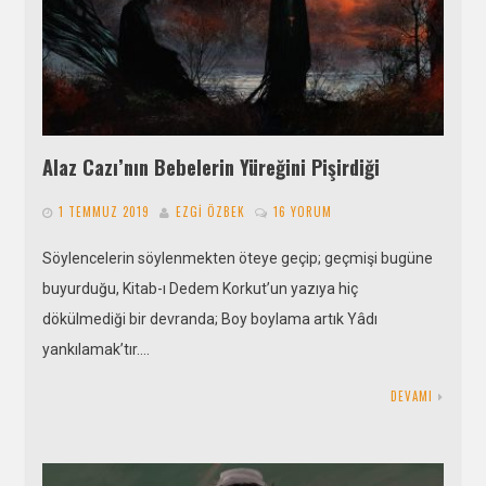
Alaz Cazı’nın Bebelerin Yüreğini Pişirdiği
1 TEMMUZ 2019
EZGI ÖZBEK
16 YORUM
Söylencelerin söylenmekten öteye geçip; geçmişi bugüne
buyurduğu, Kitab-ı Dedem Korkut’un yazıya hiç
dökülmediği bir devranda; Boy boylama artık Yâdı
yankılamak’tır….
DEVAMI