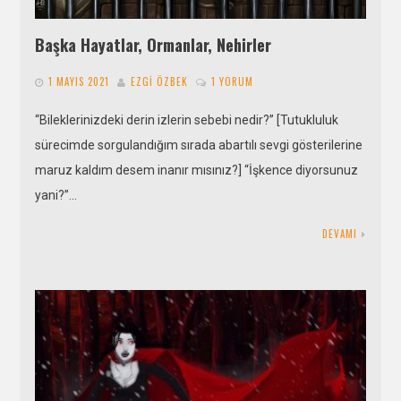
Başka Hayatlar, Ormanlar, Nehirler
1 MAYIS 2021
EZGI ÖZBEK
1 YORUM
“Bileklerinizdeki derin izlerin sebebi nedir?” [Tutukluluk
sürecimde sorgulandığım sırada abartılı sevgi gösterilerine
maruz kaldım desem inanır mısınız?] “İşkence diyorsunuz
yani?”…
DEVAMI