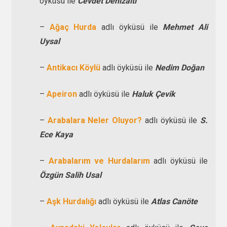
öyküsü ile
Cevdet Denizaltı
–
Ağaç Hurda
adlı öyküsü ile
Mehmet Ali
Uysal
–
Antikacı Köylü
adlı öyküsü ile
Nedim Doğan
–
Apeiron
adlı öyküsü ile
Haluk Çevik
–
Arabalara Neler Oluyor?
adlı öyküsü ile
S.
Ece Kaya
–
Arabalarım ve Hurdalarım
adlı öyküsü ile
Özgün Salih Usal
–
Aşk Hurdalığı
adlı öyküsü ile
Atlas Canöte