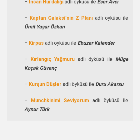
–
İnsan Hurdalığı
adlı öyküsü ile
Eser Avcı
–
Kaptan Galaksi’nin Z Planı
adlı öyküsü ile
Ümit Yaşar Özkan
–
Kirpas
adlı öyküsü ile
Ebuzer Kalender
–
Kırlangıç Yağmuru
adlı öyküsü ile
Müge
Koçak Güvenç
–
Kurşun Düşler
adlı öyküsü ile
Duru Akarsu
–
Munchkinimi Seviyorum
adlı öyküsü ile
Aynur Türk
–
Sonlu Olasılık
adlı öyküsü ile
Ferhad
Butimar