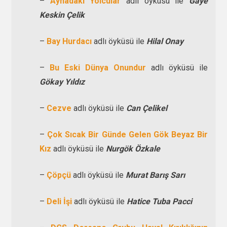
–
Aynadaki Yolcular
adlı öyküsü ile
Gaye
Keskin Çelik
–
Bay Hurdacı
adlı öyküsü ile
Hilal Onay
–
Bu Eski Dünya Onundur
adlı öyküsü ile
Gökay Yıldız
–
Cezve
adlı öyküsü ile
Can Çelikel
–
Çok Sıcak Bir Günde Gelen Gök Beyaz Bir
Kız
adlı öyküsü ile
Nurgök Özkale
–
Çöpçü
adlı öyküsü ile
Murat Barış Sarı
–
Deli İşi
adlı öyküsü ile
Hatice Tuba Pacci