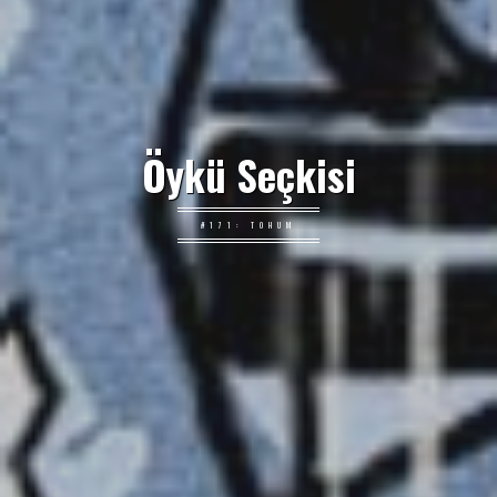
Öykü Seçkisi
#171: TOHUM