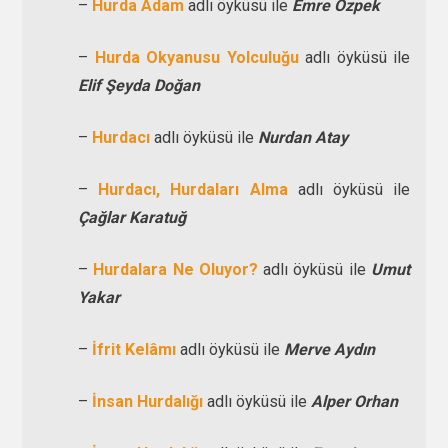
–
Hurda Adam
adlı öyküsü ile
Emre Özpek
–
Hurda Okyanusu Yolculuğu
adlı öyküsü ile
Elif Şeyda Doğan
–
Hurdacı
adlı öyküsü ile
Nurdan Atay
–
Hurdacı, Hurdaları Alma
adlı öyküsü ile
Çağlar Karatuğ
–
Hurdalara Ne Oluyor?
adlı öyküsü ile
Umut
Yakar
–
İfrit Kelâmı
adlı öyküsü ile
Merve Aydın
–
İnsan Hurdalığı
adlı öyküsü ile
Alper Orhan