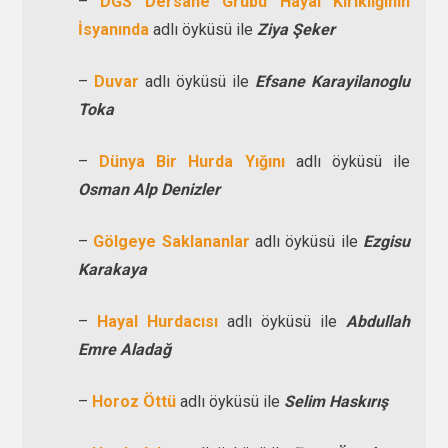
–
DGS Dersane Grubu Hayal Kırıklığının
İsyanında
adlı öyküsü ile
Ziya Şeker
–
Duvar
adlı öyküsü ile
Efsane Karayilanoglu
Toka
–
Dünya Bir Hurda Yığını
adlı öyküsü ile
Osman Alp Denizler
–
Gölgeye Saklananlar
adlı öyküsü ile
Ezgisu
Karakaya
–
Hayal Hurdacısı
adlı öyküsü ile
Abdullah
Emre Aladağ
–
Horoz Öttü
adlı öyküsü ile
Selim Haskırış