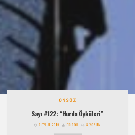
ÖNSÖZ
Sayı #122: “Hurda Öyküleri”
2 EYLÜL 2019
EDITÖR
8 YORUM